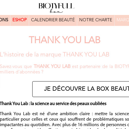
ONS
ESHOP
CALENDRIER BEAUTÉ
NOTRE CHARTE
MARQ
THANK YOU LAB
L'histoire de la marque THANK YOU LAB
Savez-vous que
THANK YOU LAB
est partenaire de la BIOTY
milliers d'abonnées ?
JE DÉCOUVRE LA BOX BEAUT
Thank You Lab : la science au service des peaux oubliées
Thank You Lab est né d’une ambition claire : mettre la science
particulier pour celles et ceux qui souffrent de problématiques 
impactantes au quotidien. Avec plus de 16 millions de personnes 