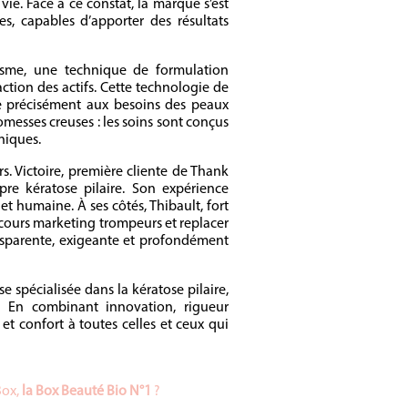
 vie. Face à ce constat, la marque s’est
s, capables d’apporter des résultats
sme, une technique de formulation
ction des actifs. Cette technologie de
re précisément aux besoins des peaux
promesses creuses : les soins sont conçus
iniques.
rs. Victoire, première cliente de Thank
re kératose pilaire. Son expérience
et humaine. À ses côtés, Thibault, fort
cours marketing trompeurs et replacer
ansparente, exigeante et profondément
spécialisée dans la kératose pilaire,
. En combinant innovation, rigueur
et confort à toutes celles et ceux qui
Box,
la Box Beauté Bio N°1
?