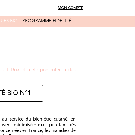
MON COMPTE
UES BIO
PROGRAMME FIDÉLITÉ
FAQ
CONSEILS BEAUTÉ
FULL Box et a été présentée à des
É BIO N°1
 au service du bien‑être cutané, en
souvent minimisées mais pourtant très
concernées en France, les maladies de