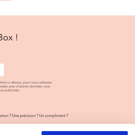
Box !
aire ci-dessus, pour vous adresser
onnées avec d’autres données vous
et publicités.
tion ? Une précision ? Un compliment ?
ez-nous
toujours là pour vous !