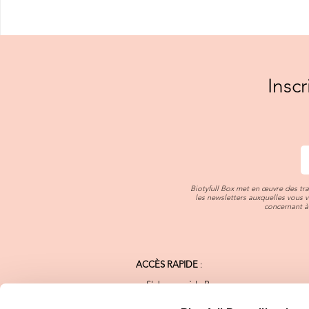
Insc
Biotyfull Box met en œuvre des tr
les newsletters auxquelles vous 
concernant à 
ACCÈS RAPIDE
:
S'abonner à la Box
Notre Charte Qualité
Nos Marques Bio