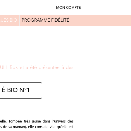
MON COMPTE
UES BIO
PROGRAMME FIDÉLITÉ
FAQ
CONSEILS BEAUTÉ
FULL Box et a été présentée à des
É BIO N°1
elle. Tombée très jeune dans l’univers des
s de sa maman), elle constate vite qu’elle est