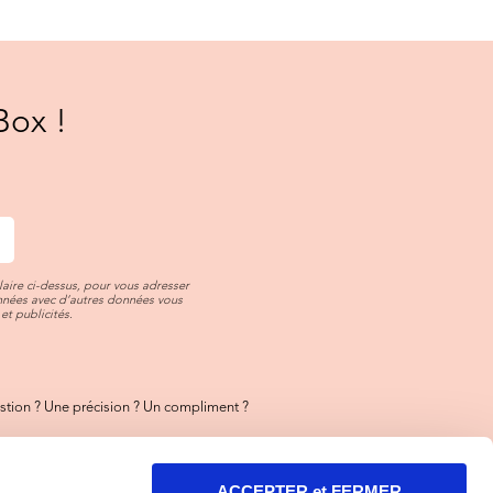
Box !
aire ci-dessus, pour vous adresser
onnées avec d’autres données vous
et publicités.
tion ? Une précision ? Un compliment ?
ez-nous
toujours là pour vous !
ACCEPTER et FERMER