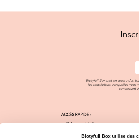
Insc
Biotyfull Box met en œuvre des tr
les newsletters auxquelles vous 
concernant à 
ACCÈS RAPIDE
:
S'abonner à la Box
Notre Charte Qualité
Nos Marques Bio
Biotyfull Box utilise des 
FAQ