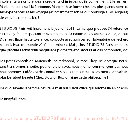
intolérante à nombre des ingrédients chimiques qu’ils contiennent. Elle est e
Marketing obtenu à la Sorbonne, Margareth se forme chez les plus grands noms d
ses expériences et ses voyages (et notamment son séjour prolongé à Los Angeles) 
de vie sain, calme… bio !
STUDIO 78 Paris voit finalement le jour en 2011. La marque propose 34 référenc
et Cruelty free, respectant l’environnement, la nature et les animaux et ce, depui
Du maquillage haute tolérance, concocté avec soin par son laboratoire de recherc
naturels issus du monde végétal et minéral. Mais, chez STUDIO 78 Paris, on ne me
que procure l’achat d’un maquillage pigmenté et glamour ! Aucun compromis, donc, t
Les petits conseils de Margareth : tout d’abord, le maquillage ne doit que nous a
sans transformer. Ensuite, pour être bien avec nous-même, commençons pas nou
nous sommes. L’idée est de connaître ses atouts pour mieux les mettre en valeur e
plus bel atout beauté ! Chez Biotyfull Box, on aime cette philosophie !
De quoi révéler la femme naturelle mais aussi séductrice qui sommeille en chacun
La Biotyfull Team
Saviez-vous que
STUDIO 78 Paris
était partenaire de la BIOTYF