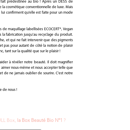
n fait prédestinée au bio ! Après un DESS de
e la cosmétique conventionnelle de luxe. Mais
lui confirment qu’elle est faite pour un mode
es de maquillage labellisées ECOCERT®, Vegan
s la fabrication jusqu’au recyclage du produit.
he, et qui ne fait intervenir que des pigments
t pas pour autant de côté la notion de plaisir
ant sur la qualité que sur le plaisir !
ider à révéler notre beauté. Il doit magnifier
s aimer nous-même et nous accepter telle que
t de ne jamais oublier de sourire. C’est notre
e de nous !
ULL Box,
la Box Beauté Bio N°1
?