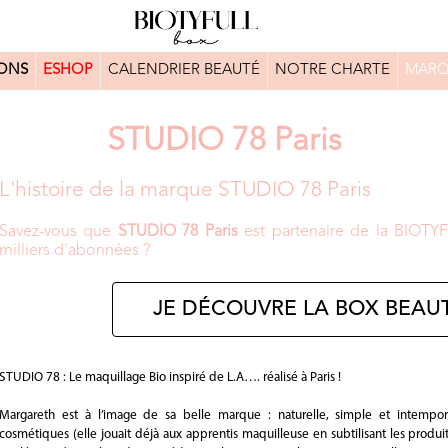
ONS
ESHOP
CALENDRIER BEAUTÉ
NOTRE CHARTE
MARQ
STUDIO 78 Paris
L'histoire de la marque STUDIO 78 Paris
Savez-vous que
STUDIO 78 Paris
est partenaire de la BIOTY
milliers d'abonnées ?
JE DÉCOUVRE LA BOX BEAUT
STUDIO 78 : Le maquillage Bio inspiré de L.A…. réalisé à Paris !
Margareth est à l’image de sa belle marque : naturelle, simple et intempor
cosmétiques (elle jouait déjà aux apprentis maquilleuse en subtilisant les produit