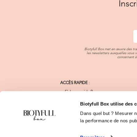
Insc
Biotyfull Box met en œuvre des tr
les newsletters auxquelles vous 
concernant à 
ACCÈS RAPIDE
:
S'abonner à la Box
Notre Charte Qualité
Nos Marques Bio
Biotyfull Box utilise des 
FAQ
Dans quel but ? Mesurer not
Blog Beauté Bio
Calendrier de l'Après
la performance de nos publi
Programme de Fidélité
E-shop Biotyfull Box