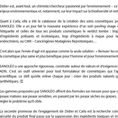
Didier est, avant tout, un chimiste/chercheur passionné par l’environnement – ce 
enjeux environnementaux et, notamment, sur leur impact sur la biodiversité et not
Quant à Carla, elle a été le catalyseur de la création des soins cosmétiques p
SANOLÉO. Elle a un jour fait la mauvaise expérience d’un soin peeling visage q
l’étiquette et celles de tous ses produits cosmétiques le verdict tombe : trop
d’ingrédients polluants et écotoxiques, trop d’ingrédients à risque pour
endocriniens, ou CMR – Cancérigènes Mutagènes Reprotoxiques…
C’est alors que l’envie d’agir est apparue comme la seule solution : « Remuer les es
la cosmétique plus saine et plus bénéfique pour l’homme et pour l’environnement
SANOLÉO a une approche rigoureuse, construite autour de valeurs et d’exigences p
ADN. C’est un outil universel pour tout formulateur de cosmétiques qui l
scientifique. Le défi qu’elle relève chaque jour : créer des produits naturels
synthétiques. 👏
Les gammes proposées par SANOLÉO offrent des formules sur mesure pour que c
peaux matures aux peaux sensibles, en passant par les peaux sèches ou grasses, 
régler le problème qu’il cible.
La seconde promesse de l’engagement de Didier et Carla est la recherche const
sécurité du produit final passe par la suppression des ingrédients toxiques et irr