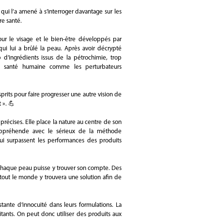
qui l’a amené à s’interroger davantage sur les
re santé.
our le visage et le bien-être développés par
ui lui a brûlé la peau. Après avoir décrypté
 d’ingrédients issus de la pétrochimie, trop
 la santé humaine comme les perturbateurs
prits pour faire progresser une autre vision de
 ». 💪
récises. Elle place la nature au centre de son
'appréhende avec le sérieux de la méthode
 qui surpassent les performances des produits
haque peau puisse y trouver son compte. Des
tout le monde y trouvera une solution afin de
ante d’innocuité dans leurs formulations. La
itants. On peut donc utiliser des produits aux