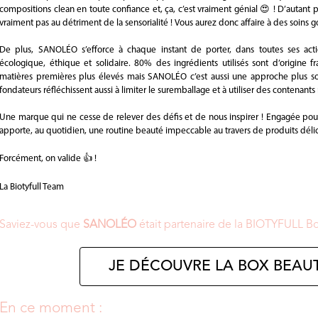
compositions clean en toute confiance et, ça, c’est vraiment génial 😍 ! D’autant pl
vraiment pas au détriment de la sensorialité ! Vous aurez donc affaire à des soins
De plus, SANOLÉO s’efforce à chaque instant de porter, dans toutes ses acti
écologique, éthique et solidaire. 80% des ingrédients utilisés sont d’origine 
matières premières plus élevés mais SANOLÉO c’est aussi une approche plus sol
fondateurs réfléchissent aussi à limiter le suremballage et à utiliser des contenant
Une marque qui ne cesse de relever des défis et de nous inspirer ! Engagée pour 
apporte, au quotidien, une routine beauté impeccable au travers de produits déli
Forcément, on valide 👍 !
La Biotyfull Team
Saviez-vous que
SANOLÉO
était partenaire de la BIOTYFULL B
JE DÉCOUVRE LA BOX BEAUT
En ce moment :