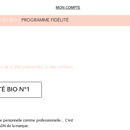
MON COMPTE
UES BIO
PROGRAMME FIDÉLITÉ
FAQ
CONSEILS BEAUTÉ
 et a été présentée à des milliers
É BIO N°1
 vie personnelle comme professionnelle… C’est
’ADN de la marque.