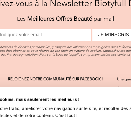
Newsletter Biotyfull 
rivez-vous à la
Les
Meilleures Offres Beauté
par mail
JE M'INSCRIS
aitements de données personnelles, y compris des informations renseignées dans le formul
vous êtes abonnés et, sous réserve de vos choix en matière de cookies, rapprocher ces d
des fins de segmentation client sur la base de laquelle sont personnalisées nos contenus 
REJOIGNEZ NOTRE COMMUNAUTÉ SUR FACEBOOK !
Une ques
Contact
On sera 
cookies, mais seulement les meilleurs !
Consult
La plupa
re trafic, améliorer votre navigation sur le site, et récolter des 
cités et de notre contenu. C‘est tout !
CGV
-
M
Déclara