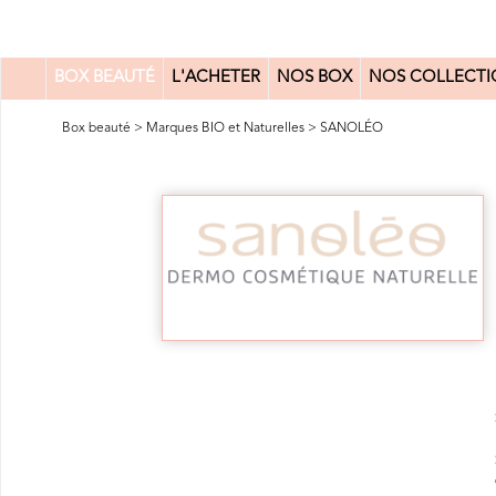
BOX BEAUTÉ
L'ACHETER
NOS BOX
NOS COLLECTI
0
Box beauté
>
Marques BIO et Naturelles
>
SANOLÉO