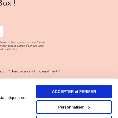
Box !
aire ci-dessus, pour vous adresser
onnées avec d’autres données vous
et publicités.
tion ? Une précision ? Un compliment ?
ez-nous
toujours là pour vous !
ACCEPTER et FERMER
ez aussi notre FAQ
rt des réponses y sont !
statistiques sur
entions Légales et Illustrations
Personnaliser
tion Cookies
-
Résilier
-
Confidentialité