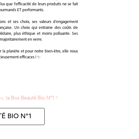
us que l’efficacité de leurs produits ne se fait
 gourmands ET performants.
ons et ses choix, ses valeurs d’engagement
française. Un choix qui entraine des coûts de
idaire, plus éthique et moins polluante. Ses
s majoritairement en verre.
la planète et pour notre bien-être, elle nous
cieusement efficaces ! ✨
ox,
la Box Beauté Bio N°1
?
É BIO N°1