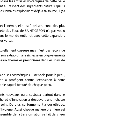
 dans les entrailles volcaniques de cette belle
nt au respect des ingrédients naturels qui lui
s romains exploitaient déjà à sa source, il y a
et l’anémie, elle est à présent l’une des plus
ociété des Eaux de SAINT-GÉRON n’a pas voulu
dans le monde entier et, avec cette expansion,
es vertus.
aturellement gazeuse mais n'est pas reconnue
on extraordinaire richesse en oligo-éléments
s eaux thermales préconisées dans les soins de
de ses cosmétiques. Essentiels pour la peau,
et la protègent contre l'exposition à notre
ser le capital beauté de chaque peau.
ents nouveaux ou ancestraux partout dans le
che et d'innovation a découvert une richesse
soins. De plus, conformément à leur éthique,
 l'hygiène. Aussi, chaque matière première est
nsemble de la transformation se fait dans leur