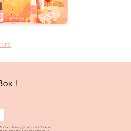
LLES
Box !
aire ci-dessus, pour vous adresser