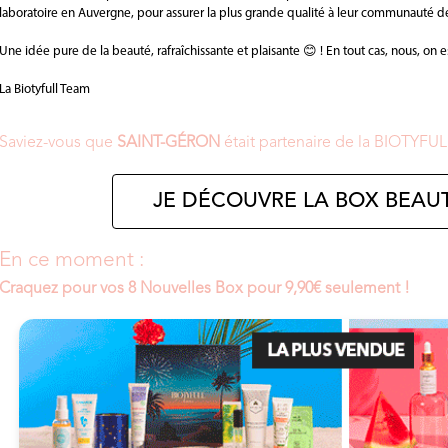
laboratoire en Auvergne, pour assurer la plus grande qualité à leur communauté d
Une idée pure de la beauté, rafraîchissante et plaisante 😊 ! En tout cas, nous, on e
La Biotyfull Team
Saviez-vous que
SAINT-GÉRON
était partenaire de la BIOTYFU
JE DÉCOUVRE LA BOX BEAUT
En ce moment :
Craquez pour vos 8 Nouvelles Box pour 9,90€ seulement !