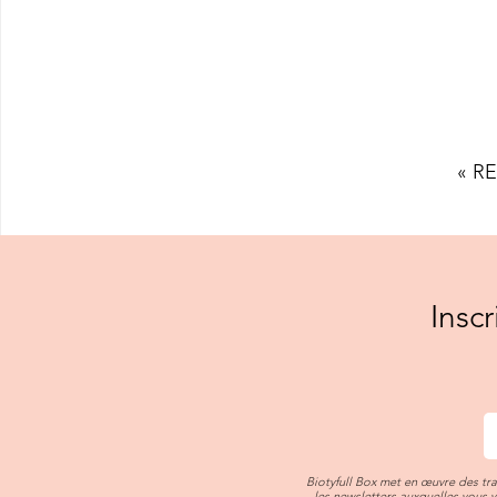
« R
Insc
Biotyfull Box met en œuvre des tr