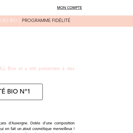
MON COMPTE
UES BIO
PROGRAMME FIDÉLITÉ
FAQ
CONSEILS BEAUTÉ
ULL Box et a été présentée à des
É BIO N°1
ans d’Auvergne. Dotée d’une composition
qui en fait un atout cosmétique merveilleux !