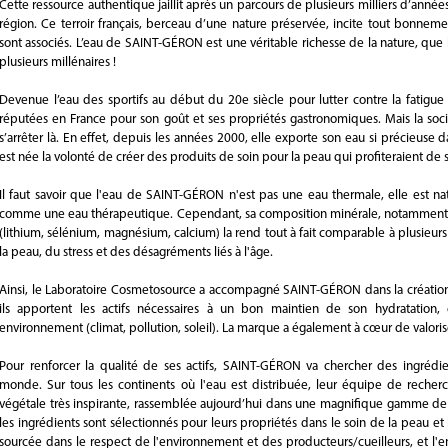
Cette ressource authentique jaillit après un parcours de plusieurs milliers d’années
région. Ce terroir français, berceau d’une nature préservée, incite tout bonneme
sont associés. L’eau de SAINT-GÉRON est une véritable richesse de la nature, que le
plusieurs millénaires !
Devenue l’eau des sportifs au début du 20e siècle pour lutter contre la fatigue 
réputées en France pour son goût et ses propriétés gastronomiques. Mais la s
s’arrêter là. En effet, depuis les années 2000, elle exporte son eau si précieuse 
est née la volonté de créer des produits de soin pour la peau qui profiteraient de s
Il faut savoir que l'eau de SAINT-GÉRON n'est pas une eau thermale, elle est n
comme une eau thérapeutique. Cependant, sa composition minérale, notamment s
(lithium, sélénium, magnésium, calcium) la rend tout à fait comparable à plusieur
la peau, du stress et des désagréments liés à l'âge.
Ainsi, le Laboratoire Cosmetosource a accompagné SAINT-GÉRON dans la création 
ils apportent les actifs nécessaires à un bon maintien de son hydratation, 
environnement (climat, pollution, soleil). La marque a également à cœur de valori
Pour renforcer la qualité de ses actifs, SAINT-GÉRON va chercher des ingrédi
monde. Sur tous les continents où l'eau est distribuée, leur équipe de recher
végétale très inspirante, rassemblée aujourd’hui dans une magnifique gamme de 
les ingrédients sont sélectionnés pour leurs propriétés dans le soin de la peau et
sourcée dans le respect de l'environnement et des producteurs/cueilleurs, et l'e