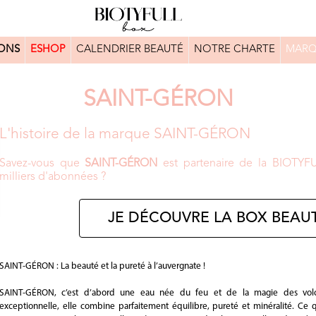
ONS
ESHOP
CALENDRIER BEAUTÉ
NOTRE CHARTE
MARQ
SAINT-GÉRON
L'histoire de la marque SAINT-GÉRON
Savez-vous que
SAINT-GÉRON
est partenaire de la BIOTYF
milliers d'abonnées ?
JE DÉCOUVRE LA BOX BEAUT
SAINT-GÉRON : La beauté et la pureté à l’auvergnate !
SAINT-GÉRON, c’est d’abord une eau née du feu et de la magie des volc
exceptionnelle, elle combine parfaitement équilibre, pureté et minéralité. Ce 