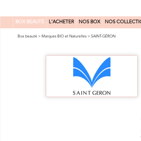
BOX BEAUTÉ
L'ACHETER
NOS BOX
NOS COLLECTI
0
Box beauté
>
Marques BIO et Naturelles
>
SAINT-GÉRON