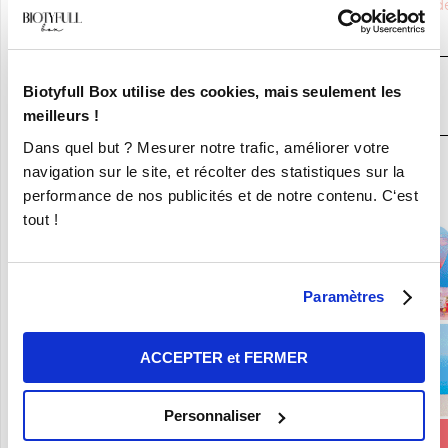
Saviez-vous que
PRIM ALOE by BELIFLOR
était partenaire d
BIOTYFULL Box,
la Box Beauté Bio N°1
?
JE DÉCOUVRE LA BOX BEAUTÉ BIO
Biotyfull Box utilise des cookies, mais seulement les
N°1
meilleurs !
Dans quel but ? Mesurer notre trafic, améliorer votre
En ce moment :
navigation sur le site, et récolter des statistiques sur la
performance de nos publicités et de notre contenu. C‘est
Craquez pour vos 8 Nouvelles Box pour 9,90€ seulement !
tout !
Paramètres
ACCEPTER et FERMER
Personnaliser