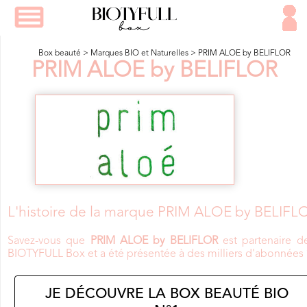
Box beauté
>
Marques BIO et Naturelles
>
PRIM ALOE by BELIFLOR
PRIM ALOE by BELIFLOR
L'histoire de la marque PRIM ALOE by BELIFL
Savez-vous que
PRIM ALOE by BELIFLOR
est partenaire d
BIOTYFULL Box et a été présentée à des milliers d'abonnées 
JE DÉCOUVRE LA BOX BEAUTÉ BIO