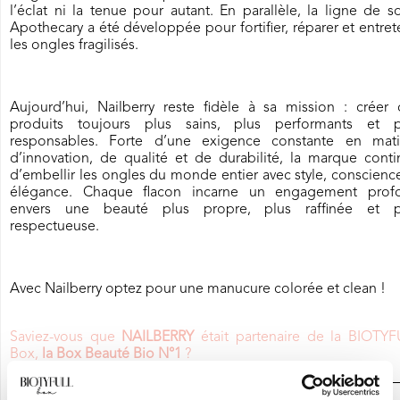
l’éclat ni la tenue pour autant. En parallèle, la ligne de s
Apothecary a été développée pour fortifier, réparer et entret
les ongles fragilisés.
Aujourd’hui, Nailberry reste fidèle à sa mission : créer 
produits toujours plus sains, plus performants et p
responsables. Forte d’une exigence constante en mati
d’innovation, de qualité et de durabilité, la marque cont
d’embellir les ongles du monde entier avec style, conscienc
élégance. Chaque flacon incarne un engagement prof
envers une beauté plus propre, plus raffinée et p
respectueuse.
Avec Nailberry optez pour une manucure colorée et clean !
Saviez-vous que
NAILBERRY
était partenaire de la BIOTYF
Box,
la Box Beauté Bio N°1
?