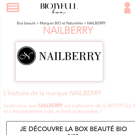
Box beauté
>
Marques BIO et Naturelles
>
NAILBERRY
NAILBERRY
L'histoire de la marque NAILBERRY
Savez-vous que
NAILBERRY
est partenaire de la BIOTYFULL 
et a été présentée à des milliers d'abonnées ?
JE DÉCOUVRE LA BOX BEAUTÉ BIO