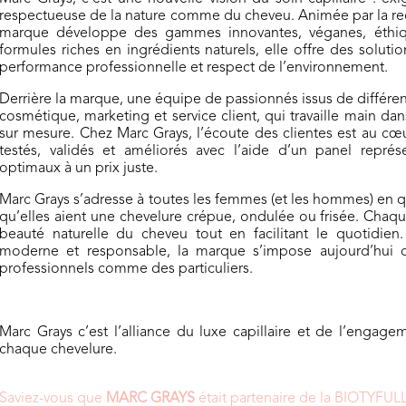
respectueuse de la nature comme du cheveu. Animée par la rec
marque développe des gammes innovantes, véganes, éthique
formules riches en ingrédients naturels, elle offre des solutio
performance professionnelle et respect de l’environnement.
Derrière la marque, une équipe de passionnés issus de différent
cosmétique, marketing et service client, qui travaille main da
sur mesure. Chez Marc Grays, l’écoute des clientes est au cœur
testés, validés et améliorés avec l’aide d’un panel représe
optimaux à un prix juste.
Marc Grays s’adresse à toutes les femmes (et les hommes) en q
qu’elles aient une chevelure crépue, ondulée ou frisée. Chaqu
beauté naturelle du cheveu tout en facilitant le quotidien
moderne et responsable, la marque s’impose aujourd’hui
professionnels comme des particuliers.
Marc Grays c’est l’alliance du luxe capillaire et de l’engagem
chaque chevelure.
Saviez-vous que
MARC GRAYS
était partenaire de la BIOTYFUL