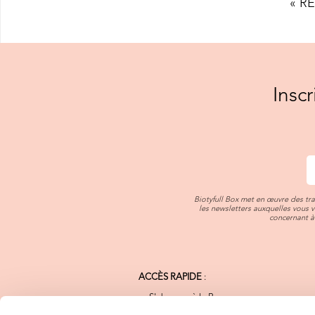
« R
Insc
Biotyfull Box met en œuvre des tr
les newsletters auxquelles vous 
concernant à 
ACCÈS RAPIDE
:
S'abonner à la Box
Notre Charte Qualité