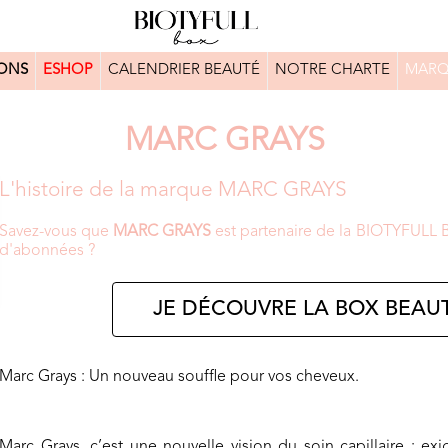
ONS
ESHOP
CALENDRIER BEAUTÉ
NOTRE CHARTE
MARQ
MARC GRAYS
L'histoire de la marque MARC GRAYS
Savez-vous que
MARC GRAYS
est partenaire de la BIOTYFULL Bo
d'abonnées ?
JE DÉCOUVRE LA BOX BEAUT
Marc Grays : Un nouveau souffle pour vos cheveux.
Marc Grays, c’est une nouvelle vision du soin capillaire : 