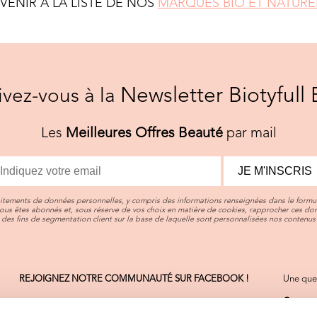
EVENIR À LA LISTE DE NOS
MARQUES BIO ET NATURE
Newsletter Biotyfull 
rivez-vous à la
Les
Meilleures Offres Beauté
par mail
JE M'INSCRIS
aitements de données personnelles, y compris des informations renseignées dans le formul
vous êtes abonnés et, sous réserve de vos choix en matière de cookies, rapprocher ces d
des fins de segmentation client sur la base de laquelle sont personnalisées nos contenus 
REJOIGNEZ NOTRE COMMUNAUTÉ SUR FACEBOOK !
Une ques
Contact
On sera 