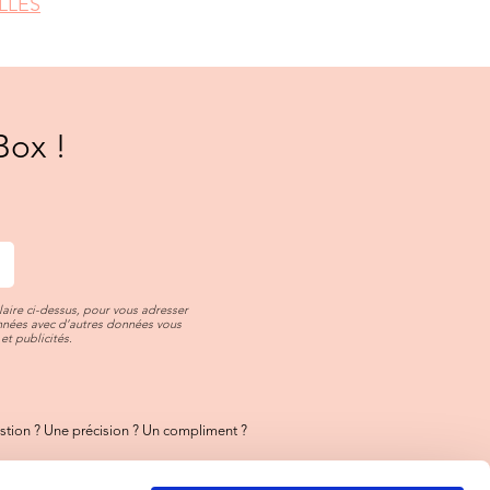
LLES
Box !
aire ci-dessus, pour vous adresser
onnées avec d’autres données vous
et publicités.
tion ? Une précision ? Un compliment ?
ez-nous
toujours là pour vous !