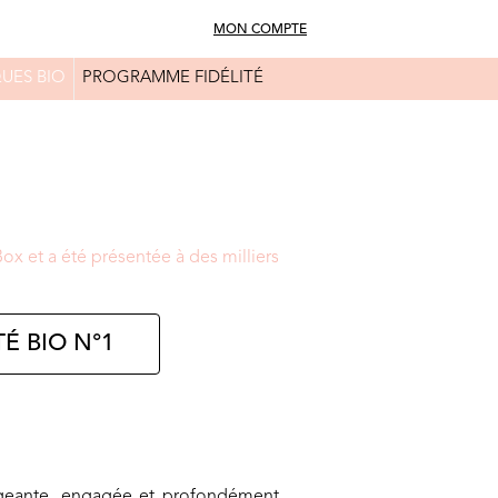
MON COMPTE
UES BIO
PROGRAMME FIDÉLITÉ
FAQ
CONSEILS BEAUTÉ
x et a été présentée à des milliers
É BIO N°1
exigeante, engagée et profondément