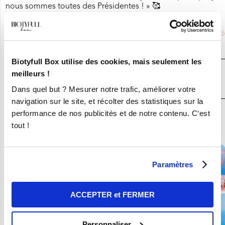
🥰
nous sommes toutes des Présidentes ! »
Saviez-vous que
MADAME LA PRESIDENTE
était partenaire d
BIOTYFULL Box,
la Box Beauté Bio N°1
?
Biotyfull Box utilise des cookies, mais seulement les
JE DÉCOUVRE LA BOX BEAUTÉ BIO
meilleurs !
N°1
Dans quel but ? Mesurer notre trafic, améliorer votre
navigation sur le site, et récolter des statistiques sur la
performance de nos publicités et de notre contenu. C‘est
En ce moment :
tout !
Craquez pour vos 8 Nouvelles Box pour 9,90€ seulement !
Paramètres
ACCEPTER et FERMER
Personnaliser