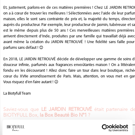
Et, justement, parlons-en de ces matières premières ! Chez LE JARDIN RETRO
on a à cœur de trouver les meilleures ! Sélectionnées avec l’aide de leur parf
maison, elles le sont sans contrainte de prix et, la majorité du temps, direct
auprès du producteur. Par exemple, leur producteur de jasmin, tubéreuse et sa
est le même depuis plus de 50 ans ! Ces merveilleuses matières premières 
arrivent directement d’Inde, produites par une famille qui travaillait déjà avec
avant même la création du JARDIN RETROUVÉ ! Une fidélité sans faille pour
parfums sans défaut ! 😊
En 2018, LE JARDIN RETROUVÉ décide de développer une gamme de soins d
douceur infinie, parfumés aux fragrances envoûtantes maison ! On a littérale
fondu en les découvrant ! Allez donc faire un tour dans leur boutique, niché
cœur du XVIIe arrondissement de Paris. Mais, attention, on vous met en gard
Vous risquez d’en faire autant ! 😉
La Biotyfull Team
Saviez-vous que
LE JARDIN RETROUVÉ
était partenaire d
BIOTYFULL Box,
la Box Beauté Bio N°1
?
JE DÉCOUVRE LA BOX BEAUTÉ BIO