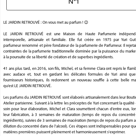
N°1
LE JARDIN RETROUVÉ : On vous met au parfum ! 😉
LE JARDIN RETROUVÉ est une Maison de Haute Parfumerie indépend
intemporelle, artisanale et familiale. Elle fut créée en 1975 par Yuri Guts
parfumeur renommé et père fondateur de la parfumerie de Parfumeur. Il rejetai
contraintes de la parfumerie traditionnelle dominée par la puissance du marke
à la poursuite de sa liberté de création et de superbes ingrédients.
41 ans plus tard, en 2016, son fils, Michel, et sa femme Clara ont repris le fla
avec audace et, tout en gardant les délicates formules de Yuri ainsi que
fournisseurs historiques, ils redonnent un nouveau souffle à cette belle ma
qu’est LE JARDIN RETROUVÉ.
Les parfums du JARDIN RETROUVÉ sont élaborés artisanalement dans leur Bouti
Atelier parisienne. Suivant à la lettre les préceptes de Yuri concernant la qualité 
soin pour leur élaboration, Michel et Clara soumettent chacun d’entre eux, lo
leur fabrication, à 3 semaines de maturation (temps de repos du concentré
ingrédients), suivies de 3 semaines de macération (temps de repos du parfum 
dilution du concentré dans de l'alcool). Ces étapes sont indispensables pour qu
matières premières puissent pleinement et harmonieusement s'exprimer.