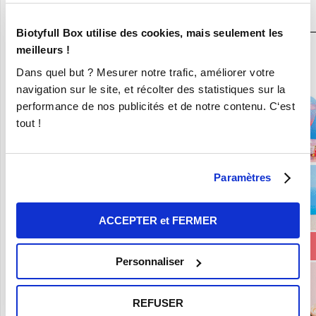
N°1
Biotyfull Box utilise des cookies, mais seulement les
meilleurs !
En ce moment :
Dans quel but ? Mesurer notre trafic, améliorer votre
Craquez pour vos 8 Nouvelles Box pour 9,90€ seulement !
navigation sur le site, et récolter des statistiques sur la
performance de nos publicités et de notre contenu. C‘est
tout !
Paramètres
ACCEPTER et FERMER
Personnaliser
REFUSER