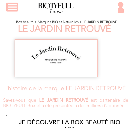
Box beauté
>
Marques BIO et Naturelles
>
LE JARDIN RETROUVÉ
LE JARDIN RETROUV
É
L'histoire de la marque LE JARDIN RETROUVÉ
Savez-vous que
LE JARDIN RETROUVÉ
est partenaire de
BIOTYFULL Box et a été présentée à des milliers d'abonnées 
JE DÉCOUVRE LA BOX BEAUTÉ BIO