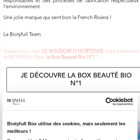
responsables et des procédés de fabrication respectueux
l’environnement.
Une jolie marque qui sent bon la French Riviera !
La Biotyfull Team
Saviez-vous que
LE BOUDOIR D'HORTENSE
était partenair
la BIOTYFULL Box,
la Box Beauté Bio N°1
?
JE DÉCOUVRE LA BOX BEAUTÉ BIO
N°1
En ce moment :
Craquez pour vos 8 Nouvelles Box pour 9,90€ seulement !
Biotyfull Box utilise des cookies, mais seulement les
meilleurs !