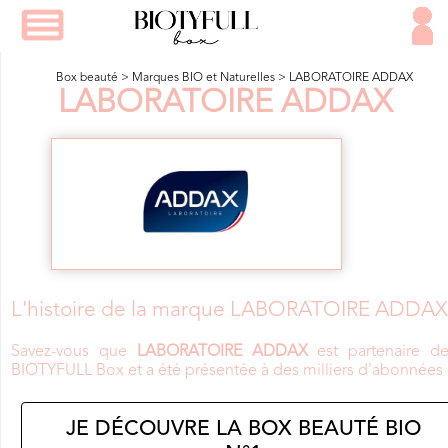
Box beauté
>
Marques BIO et Naturelles
>
LABORATOIRE ADDAX
LABORATOIRE ADDAX
L'histoire de la marque LABORATOIRE ADDAX
Savez-vous que
LABORATOIRE ADDAX
est partenaire de
BIOTYFULL Box et a été présentée à des milliers d'abonnées 
JE DÉCOUVRE LA BOX BEAUTÉ BIO