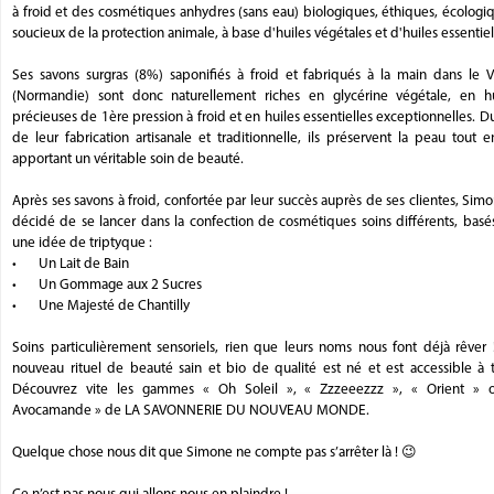
à froid et des cosmétiques anhydres (sans eau) biologiques, éthiques, écologi
soucieux de la protection animale, à base d'huiles végétales et d'huiles essentiel
Ses savons surgras (8%) saponifiés à froid et fabriqués à la main dans le V
(Normandie) sont donc naturellement riches en glycérine végétale, en hu
précieuses de 1ère pression à froid et en huiles essentielles exceptionnelles. Du
de leur fabrication artisanale et traditionnelle, ils préservent la peau tout e
apportant un véritable soin de beauté.
Après ses savons à froid, confortée par leur succès auprès de ses clientes, Sim
décidé de se lancer dans la confection de cosmétiques soins différents, basé
une idée de triptyque :
•
Un Lait de Bain
•
Un Gommage aux 2 Sucres
•
Une Majesté de Chantilly
Soins particulièrement sensoriels, rien que leurs noms nous font déjà rêver 
nouveau rituel de beauté sain et bio de qualité est né et est accessible à t
Découvrez vite les gammes « Oh Soleil », « Zzzeeezzz », « Orient » 
Avocamande » de LA SAVONNERIE DU NOUVEAU MONDE.
Quelque chose nous dit que Simone ne compte pas s’arrêter là ! 😉