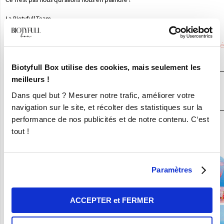
Ce n’est pas nous qui allons nous en plaindre !
La Biotyfull Team
Saviez-vous que
LA SAVONNERIE DU NOUVEAU MONDE
é
partenaire de la BIOTYFULL Box,
la Box Beauté Bio N°1
?
Biotyfull Box utilise des cookies, mais seulement les
meilleurs !
JE DÉCOUVRE LA BOX BEAUTÉ BIO
Dans quel but ? Mesurer notre trafic, améliorer votre
N°1
navigation sur le site, et récolter des statistiques sur la
performance de nos publicités et de notre contenu. C‘est
En ce moment :
tout !
Craquez pour vos 8 Nouvelles Box pour 9,90€ seulement !
Paramètres
ACCEPTER et FERMER