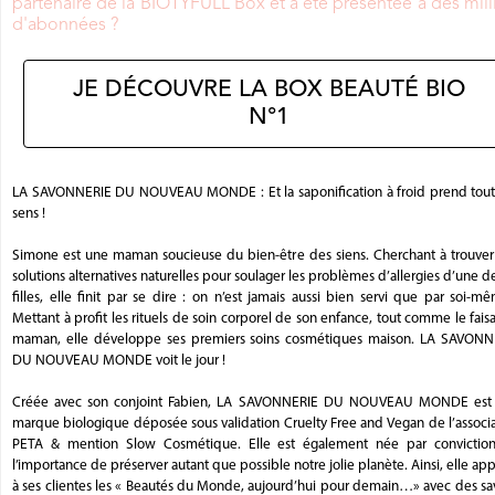
partenaire de la BIOTYFULL Box et a été présentée à des mill
d'abonnées ?
JE DÉCOUVRE LA BOX BEAUTÉ BIO
N°1
LA SAVONNERIE DU NOUVEAU MONDE : Et la saponification à froid prend tout
sens !
Simone est une maman soucieuse du bien-être des siens. Cherchant à trouver
solutions alternatives naturelles pour soulager les problèmes d’allergies d’une d
filles, elle finit par se dire : on n’est jamais aussi bien servi que par soi-m
Mettant à profit les rituels de soin corporel de son enfance, tout comme le faisa
maman, elle développe ses premiers soins cosmétiques maison. LA SAVONN
DU NOUVEAU MONDE voit le jour !
Créée avec son conjoint Fabien, LA SAVONNERIE DU NOUVEAU MONDE est
marque biologique déposée sous validation Cruelty Free and Vegan de l’associ
PETA & mention Slow Cosmétique. Elle est également née par convictio
l’importance de préserver autant que possible notre jolie planète. Ainsi, elle ap
à ses clientes les « Beautés du Monde, aujourd’hui pour demain…» avec des sa