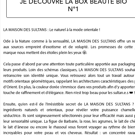
JE DÉCOUVRE LA BOX BEAUTÉ BIO
N°1
LA MAISON DES SULTANS : Le naturel à la mode orientale !
Ode à la Nature comme à la sensualité, LA MAISON DES SULTANS offre un re
aux sources empreint d’exotisme et de volupté. Les promesses de cette j
marque nous mettent des étoiles plein les yeux 🤩.
Cela passe d’abord par une attention toute particulière apportée aux packagin
leurs produits. Loin des schémas classiques, LA MAISON DES SULTANS souhai
retranscrire son identité unique. Vous retrouvez alors tout un travail autou
motifs orientaux géométriques, rappelant les architectures caractéristiques des
d’Orient. En plus, la couleur dorée s’immisce dans vos produits afin d’y apporte
touche de raffinement et d’élégance. Rien n’est trop beau pour les sultan.e.s 👑 !
Ensuite, qu’en est-il de l’irrésistible secret de LA MAISON DES SULTANS ?
ingrédients naturels et orientaux, pour révéler votre puissance charnell
séductrice. Ils sont soigneusement sélectionnés pour leur efficacité mais aussi
leur sensorialité unique. La figue de Barbarie, la rose, les agrumes, le lait de ch
le lait d’ânesse ou encore le rhassoul vous feront voyager au rythme de bien
incroyables pour votre peau et vos cheveux. Résultat : un concentré rava