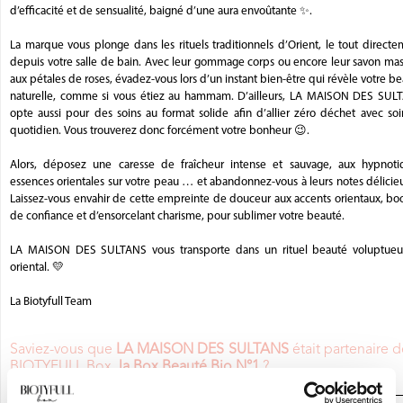
d’efficacité et de sensualité, baigné d’une aura envoûtante ✨.
La marque vous plonge dans les rituels traditionnels d’Orient, le tout direct
depuis votre salle de bain. Avec leur gommage corps ou encore leur savon mas
aux pétales de roses, évadez-vous lors d’un instant bien-être qui révèle votre b
naturelle, comme si vous étiez au hammam. D’ailleurs, LA MAISON DES SUL
opte aussi pour des soins au format solide afin d’allier zéro déchet avec so
quotidien. Vous trouverez donc forcément votre bonheur 😉.
Alors, déposez une caresse de fraîcheur intense et sauvage, aux hypnoti
essences orientales sur votre peau … et abandonnez-vous à leurs notes délicie
Laissez-vous envahir de cette empreinte de douceur aux accents orientaux, bo
de confiance et d’ensorcelant charisme, pour sublimer votre beauté.
LA MAISON DES SULTANS vous transporte dans un rituel beauté voluptueu
oriental. 💛
La Biotyfull Team
Saviez-vous que
LA MAISON DES SULTANS
était partenaire d
BIOTYFULL Box,
la Box Beauté Bio N°1
?