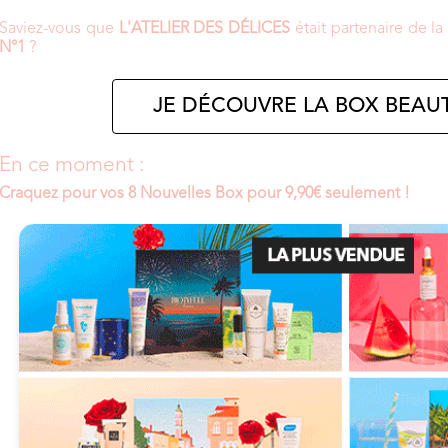
Saviez-vous que
L'ATELIER DES DÉLICES
était partenaire de 
N°1
?
JE DÉCOUVRE LA BOX BEAUT
En ce moment :
Craquez pour vos 8 Nouvelles Box pour 9,90€ seulement !