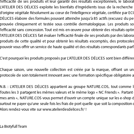
l’efficacité de ses produits et leur garantir des résultats exceptionnels, le la
L’ATELIER DES DÉLICES exploite les bienfaits d’ingrédients issus de la recherche 
d’origine végétale Résolument au cœur de l’intelligence végétale, certifiée par 
DÉLICES élabore des formules pouvant atteindre jusqu’à 85 actifs (excusez du peu).
prouvée cliniquement et testée sous contrôle dermatologique. Les produits so
l’efficacité sans concession. Tout est mis en œuvre pour obtenir des résultats op
l’ATELIER DES DÉLICES fait évaluer l’efficacité finale de ses produits par des labor
produits de cette qualité et pour obtenir les résultats escomptés, des protocol
pouvoir vous offrir un service de haute qualité et des résultats correspondants parf
C’est pourquoi les produits proposés par L’ATELIER DES DÉLICES sont bien différ
Chaque saison, une nouvelle collection est créée par la marque, offrant un univ
protocole de soin totalement innovant avec une formation spécifique obligatoire ai
N.B. : L’ATELIER DES DÉLICES appartient au groupe NATURE.COS, tout comm
Toutes les 3 partagent les mêmes valeurs et le même logo « NC Friends ». Partant
mes amis », NATURE.COS vous permet d’ouvrir un compte unique sur les e-shop de
surtout ne payer qu’une seule fois les frais de port quelle que soit la composit
Alors rendez-vous vite sur www.atelierdesdelices.fr/ !
La Biotyfull Team