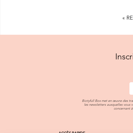
« R
Insc
Biotyfull Box met en œuvre des tr
les newsletters auxquelles vous 
concernant à 