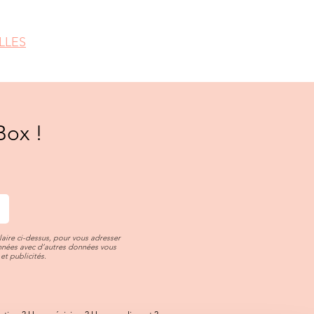
LLES
Box !
aire ci-dessus, pour vous adresser
onnées avec d’autres données vous
et publicités.