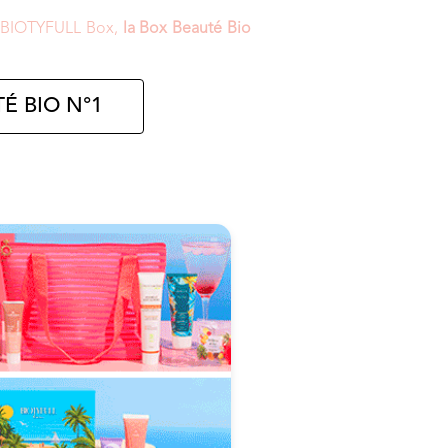
la BIOTYFULL Box,
la Box Beauté Bio
É BIO N°1