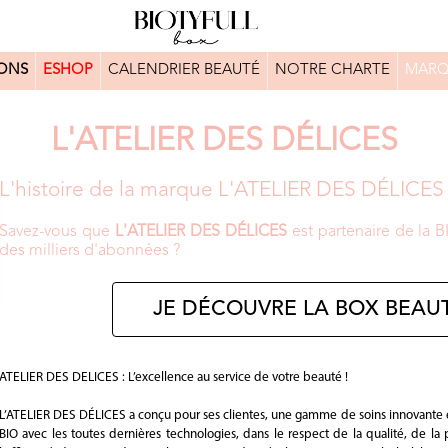
ONS
ESHOP
CALENDRIER BEAUTÉ
NOTRE CHARTE
MARQ
L'ATELIER DES DÉLICES
L'histoire de la marque L'ATELIER DES DÉLICES
Savez-vous que
L'ATELIER DES DÉLICES
est partenaire de la 
des milliers d'abonnées ?
JE DÉCOUVRE LA BOX BEAUT
ATELIER DES DELICES : L’excellence au service de votre beauté !
L’ATELIER DES DÉLICES a conçu pour ses clientes, une gamme de soins innovante et 
BIO avec les toutes dernières technologies, dans le respect de la qualité, de la