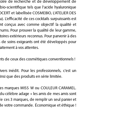
boratoire de recherche et de développement de
bio-scientifique tels que l’acide hyaluronique
ECOCERT et labellisée COSMEBIO, L’ATELIER DES
 L’efficacité de ces cocktails surpuissants est
nt conçus avec comme objectif la qualité et
timums. Pour prouver la qualité de leur gamme,
atoires extérieurs reconnus. Pour parvenir à des
es de soins exigeants ont été développés pour
aitement à vos attentes.
ents de ceux des cosmétiques conventionnels !
ers inédit. Pour les professionnels, c’est un
nsi que des produits en série limitée.
e les marques MISS W ou COULEUR CARAMEL.
 du célèbre adage « les amis de mes amis sont
 ces 3 marques, de remplir un seul panier et
ion de votre commande. Économique et éthique !