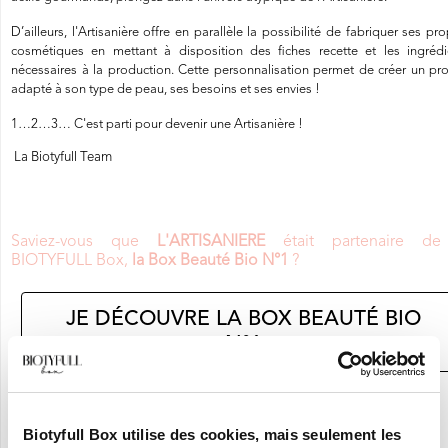
D’ailleurs, l'Artisanière offre en parallèle la possibilité de fabriquer ses pr
cosmétiques en mettant à disposition des fiches recette et les ingrédi
nécessaires à la production. Cette personnalisation permet de créer un pro
adapté à son type de peau, ses besoins et ses envies !
1…2…3… C'est parti pour devenir une Artisanière !
La Biotyfull Team
Saviez-vous que
L'ARTISANIERE
était partenaire de
BIOTYFULL Box,
la Box Beauté Bio N°1
?
JE DÉCOUVRE LA BOX BEAUTÉ BIO
N°1
En ce moment :
Craquez pour vos 8 Nouvelles Box pour 9,90€ seulement !
Biotyfull Box utilise des cookies, mais seulement les