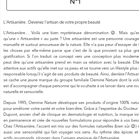
N°1
L'Artisanière : Devenez l'artisan de votre propre beauté
L’Artisanière… Voilà une bien mystérieuse dénomination
😉
. Mais qu’es
qu’une « Artisanière » au juste ?
Une artisanière est une personne courage
manuelle et surtout amoureuse de la nature. Elle n’a pas peur d’essayer de f
les choses par elle-même parce que c’est de là que provient sa plus gr
gratification. Si l’on traduit ce concept vers une conception plus moderne
peut dire qu’une artisanière prend en main sa relation avec la beauté. Elle
attentive aux actifs qu’elle met sur sa peau et se tourne vers un lifestyle plus
responsable lorsqu’il s’agit de ses produits de beauté. Ainsi, derrière l’Artisa
se cache une jeune marque du groupe familiale Oemine Nature dont la vol
est d’accompagner chaque personne qui le souhaite à se lancer dans une rou
naturelle et sensorielle.
Depuis 1995, Oemine Nature développe ses produits d'origine 100% natur
pour améliorer votre santé et votre bien-être. Grâce à l'expertise du Docteur
Dupont, ancien chef de clinique en dermatologie et nutrition, la marque in
en permanence et crée de nouvelles formulations pour répondre à vos beso
Chez l’Artisanière, l’accent est mis sur des formules naturelles (bien sûr
😉
)
aussi une sensorialité qui fait voyager vos sens. Au rythme des épices et
actifs gourmands, plongez dans l’univers atypique de l’Artisanière.