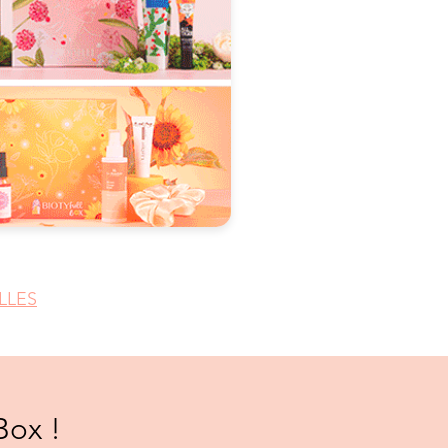
LLES
Box !