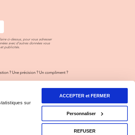
aire ci-dessus, pour vous adresser
onnées avec d’autres données vous
et publicités.
tion ? Une précision ? Un compliment ?
ez-nous
toujours là pour vous !
ACCEPTER et FERMER
ez aussi notre FAQ
rt des réponses y sont !
statistiques sur
entions Légales et Illustrations
Personnaliser
tion Cookies
-
Résilier
-
Confidentialité
REFUSER