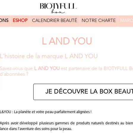
ONS
ESHOP
CALENDRIER BEAUTÉ
NOTRE CHARTE
MARQ
L AND YOU
L'histoire de la marque L AND YOU
Savez-vous que
L AND YOU
est partenaire de la BIOTYFULL Bo
d'abonnées ?
JE DÉCOUVRE LA BOX BEAUT
L&YOU : La planète et votre peau parfaitement alignées !
Après avoir développé plusieurs gammes de produits naturels destinés au bien-
lance dans l’aventure des soins pour la peau.