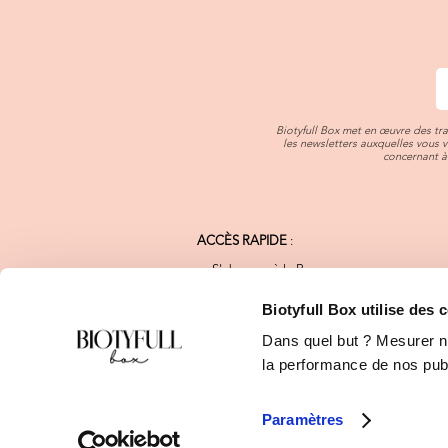
Biotyfull Box met en œuvre des tr
les newsletters auxquelles vous 
concernant à 
ACCÈS RAPIDE
:
S'abonner à la Box
Notre Charte Qualité
Nos Marques Bio
Biotyfull Box utilise des 
FAQ
Dans quel but ? Mesurer not
Blog Beauté Bio
Calendrier de l'Après
la performance de nos publi
Programme de Fidélité
E-shop Biotyfull Box
Paramètres