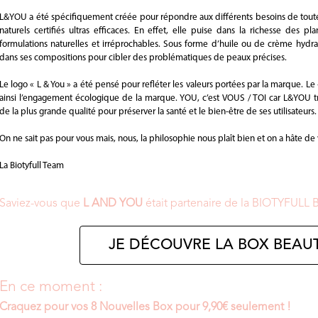
L&YOU a été spécifiquement créée pour répondre aux différents besoins de toutes 
naturels certifiés ultras efficaces. En effet, elle puise dans la richesse des 
formulations naturelles et irréprochables. Sous forme d’huile ou de crème hydrat
dans ses compositions pour cibler des problématiques de peaux précises.
Le logo « L & You » a été pensé pour refléter les valeurs portées par la marque. Le «
ainsi l’engagement écologique de la marque. YOU, c’est VOUS / TOI car L&YOU t
de la plus grande qualité pour préserver la santé et le bien-être de ses utilisateurs.
On ne sait pas pour vous mais, nous, la philosophie nous plaît bien et on a hâte de
La Biotyfull Team
Saviez-vous que
L AND YOU
était partenaire de la BIOTYFULL 
JE DÉCOUVRE LA BOX BEAUT
En ce moment :
Craquez pour vos 8 Nouvelles Box pour 9,90€ seulement !