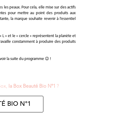
les peaux. Pour cela, elle mise sur des actifs
plantes pour mettre au point des produits aux
ante, la marque souhaite revenir à l’essentiel
 L » et le « cercle » représentent la planète et
ravaille constamment à produire des produits
 voir la suite du programme 😉 !
Box,
la Box Beauté Bio N°1
?
É BIO N°1