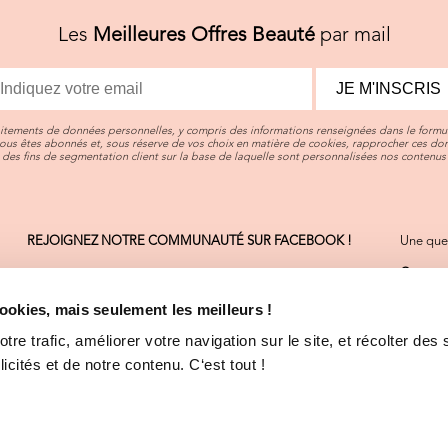
Les
Meilleures Offres Beauté
par mail
JE M'INSCRIS
aitements de données personnelles, y compris des informations renseignées dans le formul
vous êtes abonnés et, sous réserve de vos choix en matière de cookies, rapprocher ces d
des fins de segmentation client sur la base de laquelle sont personnalisées nos contenus 
REJOIGNEZ NOTRE COMMUNAUTÉ SUR FACEBOOK !
Une ques
Contact
On sera 
cookies, mais seulement les meilleurs !
Consult
La plupa
re trafic, améliorer votre navigation sur le site, et récolter des 
cités et de notre contenu. C‘est tout !
CGV
-
M
Déclara