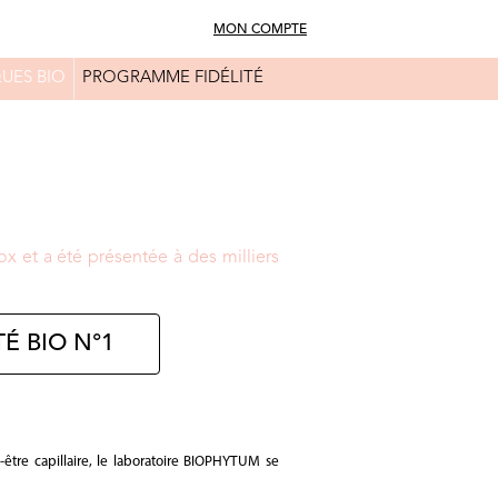
MON COMPTE
UES BIO
PROGRAMME FIDÉLITÉ
FAQ
CONSEILS BEAUTÉ
x et a été présentée à des milliers
É BIO N°1
être capillaire, le laboratoire BIOPHYTUM se