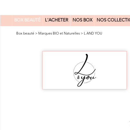
BOX BEAUTÉ
L'ACHETER
NOS BOX
NOS COLLECTI
0
Box beauté
>
Marques BIO et Naturelles
>
L AND YOU