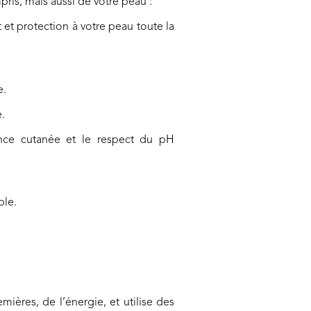
is, mais aussi de votre peau :
et protection à votre peau toute la
e.
.
ance cutanée et le respect du pH
ble.
ères, de l’énergie, et utilise des