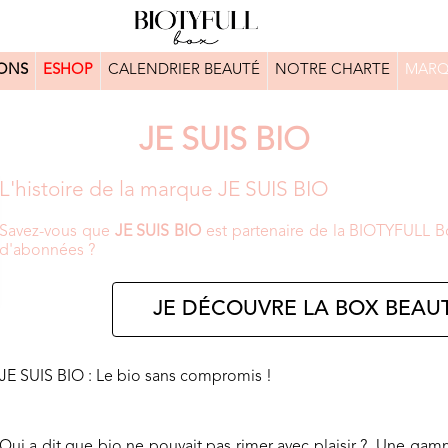
ONS
ESHOP
CALENDRIER BEAUTÉ
NOTRE CHARTE
MARQ
JE SUIS BIO
L'histoire de la marque JE SUIS BIO
Savez-vous que
JE SUIS BIO
est partenaire de la BIOTYFULL Bo
d'abonnées ?
JE DÉCOUVRE LA BOX BEAUT
JE SUIS BIO : Le bio sans compromis !
Qui a dit que bio ne pouvait pas rimer avec plaisir ? Une ga