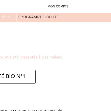
MON COMPTE
UES BIO
PROGRAMME FIDÉLITÉ
FAQ
CONSEILS BEAUTÉ
x et a été présentée à des milliers
É BIO N°1
mme éco-conçue à un prix accessible