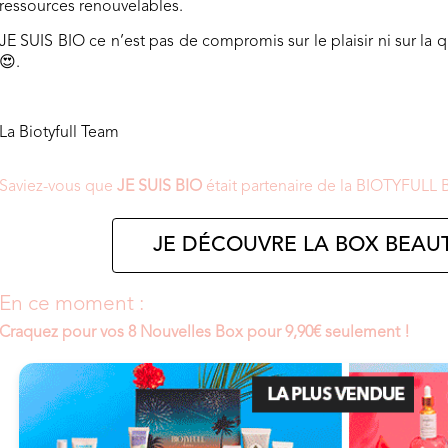
ressources renouvelables.
JE SUIS BIO ce n’est pas de compromis sur le plaisir ni sur la
😍
.
La Biotyfull Team
Saviez-vous que
JE SUIS BIO
était partenaire de la BIOTYFULL 
JE DÉCOUVRE LA BOX BEAUT
En ce moment :
Craquez pour vos 8 Nouvelles Box pour 9,90€ seulement !