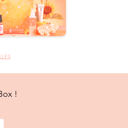
LLES
Box !