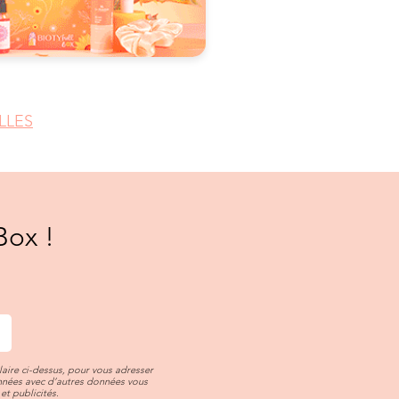
LLES
Box !
aire ci-dessus, pour vous adresser
onnées avec d’autres données vous
et publicités.