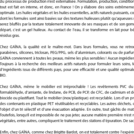
du processus de production n’est externalisée. Formulation, production, conditio
tout est fait en interne, et donc, en France ! On y élabore des soins extrêmemen
optimale. Les huiles végétales et les huiles essentielles, actifs naturels puissants
dont les formules sont ainsi basées sur des textures huileuses plutôt qu’aqueuses
serez bluffés par la texture totalement innovante de ses masques et de son gommag
départ, c'est un gel huileux. Au contact de l'eau, il se transforme en lait pour bé
résidus gras.
Chez GAÏNA, la qualité est le maître-mot. Dans leurs formules, vous ne retr
parabènes, silicones, triclosan, PEG/PPG, sels d’aluminium, colorants ou de parf
GAÏNA conviennent à toutes les peaux, même les plus sensibles ! Aucun ingrédien
Toujours à la recherche des meilleurs actifs naturels pour formuler leurs soins,
d'ingrédients issus de différents pays, pour une efficacité et une qualité optimale
BIO.
Chez GAÏNA, même le mobilier est irréprochable ! Les revêtements PVC du l
formaldéhyde, d’amiante, de lindane, de PCB, de PCP, de CFC, de cadmium et 
biocide ou plastifiant. Tout le mobilier (inox/plastique) est recyclable. Lors d'u
des contenants en plastique PET réutilisables et recyclables. Les autres déchet
l'objet d'un tri sélectif et d'une évacuation adaptée. En outre, tout gâchis de ma
Toutefois, lorsqu’il est impossible de ne pas jeter, aucune matière première n’est re
végétales, entre autres, compliquent le traitement des stations d'épuration. De sa
Enfin, chez GAÏNA, comme chez Brigitte Bardot, on est totalement contre l'expéri