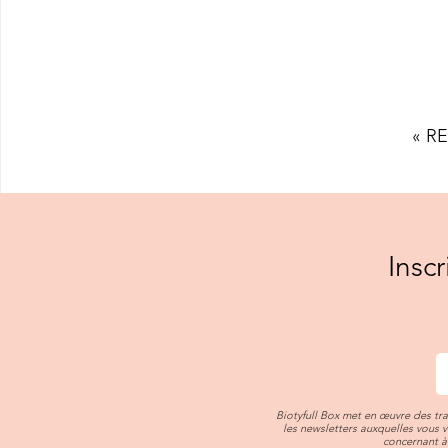
« R
Insc
Biotyfull Box met en œuvre des tr
les newsletters auxquelles vous 
concernant à 