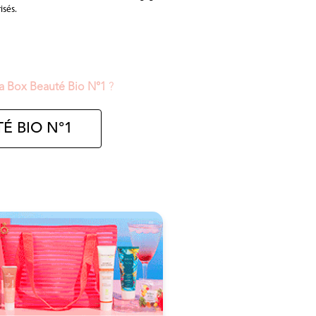
isés.
la Box Beauté Bio N°1
?
É BIO N°1