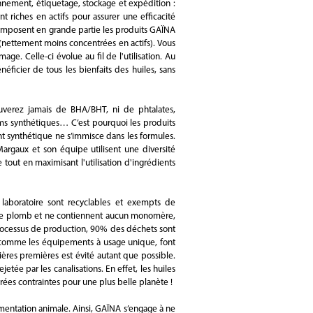
nnement, étiquetage, stockage et expédition :
t riches en actifs pour assurer une efficacité
, composent en grande partie les produits GAÏNA
 (nettement moins concentrées en actifs). Vous
e. Celle-ci évolue au fil de l'utilisation. Au
néficier de tous les bienfaits des huiles, sans
ouverez jamais de BHA/BHT, ni de phtalates,
ums synthétiques… C’est pourquoi les produits
t synthétique ne s’immisce dans les formules.
 Margaux et son équipe utilisent une diversité
 tout en maximisant l'utilisation d'ingrédients
aboratoire sont recyclables et exempts de
de plomb et ne contiennent aucun monomère,
n processus de production, 90% des déchets sont
s, comme les équipements à usage unique, font
tières premières est évité autant que possible.
jetée par les canalisations. En effet, les huiles
crées contraintes pour une plus belle planète !
mentation animale. Ainsi, GAÏNA s’engage à ne