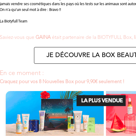
jamais vendre ses cosmétiques dans les pays où les tests sur les animaux sont autor
On n’a qu’un seul mot à dire : Bravo !!
La Biotyfull Team
Saviez-vous que
GAINA
était partenaire de la BIOTYFULL Box,
JE DÉCOUVRE LA BOX BEAUT
En ce moment :
Craquez pour vos 8 Nouvelles Box pour 9,90€ seulement !