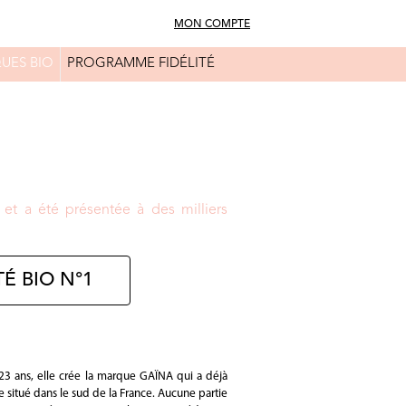
MON COMPTE
UES BIO
PROGRAMME FIDÉLITÉ
FAQ
CONSEILS BEAUTÉ
et a été présentée à des milliers
É BIO N°1
 23 ans, elle crée la marque GAÏNA qui a déjà
 situé dans le sud de la France. Aucune partie