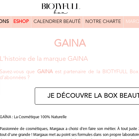
ONS
ESHOP
CALENDRIER BEAUTÉ
NOTRE CHARTE
MARQ
GAINA
L'histoire de la marque GAINA
Savez-vous que
GAINA
est partenaire de la BIOTYFULL Box 
d'abonnées ?
JE DÉCOUVRE LA BOX BEAUT
GAÏNA : La Cosmétique 100% Naturelle
Passionnée de cosmétiques, Margaux a choisi d’en faire son métier. À tout juste
tout d’une grande ! Margaux met au point ses formules dans son propre laboratoire