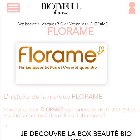
Box beauté
>
Marques BIO et Naturelles
>
FLORAME
FLORAME
L'histoire de la marque FLORAME
Savez-vous que
FLORAME
est partenaire de la BIOTYFULL 
et a été présentée à des milliers d'abonnées ?
JE DÉCOUVRE LA BOX BEAUTÉ BIO