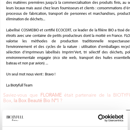
des matières premières jusqu'à la commercialisation des produits finis, au s
leurs locaux mais aussi chez leurs fournisseurs et clients : consommations d'é
processus de fabrication, transport de personnes et marchandises, product
élimination de déchets...
Labellisé COSMEBIO et certifié ECOCERT, ce leader de la filière BIO a tissé de
étroits avec une centaine de petits producteurs dont la moitié en France. F
valorise les méthodes de production traditionnelle respectueus
l’environnement et des cycles de la nature : utilisation d'emballages recycl
sélection d'imprimeurs labellisés Imprim'Vert, tri sélectif des déchets, pol
environnementale engagée (éco site web, transport des huiles essentiell
bateau et non par avion) ...
Un seul mot nous vient : Bravo !
La Biotyfull Team
Saviez-vous que
FLORAME
était partenaire de la BIOTYF
Box,
la Box Beauté Bio N°1
?
JE DÉCOUVRE LA BOX BEAUTÉ BIO
N°1