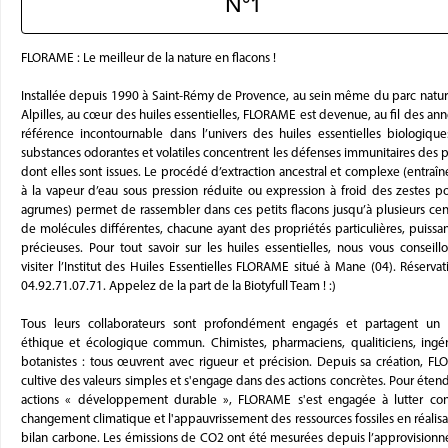
N°1
FLORAME : Le meilleur de la nature en flacons !
Installée depuis 1990 à Saint-Rémy de Provence, au sein même du parc natur
Alpilles, au cœur des huiles essentielles, FLORAME est devenue, au fil des ann
référence incontournable dans l’univers des huiles essentielles biologique
substances odorantes et volatiles concentrent les défenses immunitaires des p
dont elles sont issues. Le procédé d’extraction ancestral et complexe (entraî
à la vapeur d’eau sous pression réduite ou expression à froid des zestes po
agrumes) permet de rassembler dans ces petits flacons jusqu’à plusieurs cen
de molécules différentes, chacune ayant des propriétés particulières, puissan
précieuses. Pour tout savoir sur les huiles essentielles, nous vous conseill
visiter l’Institut des Huiles Essentielles FLORAME situé à Mane (04). Réserva
04.92.71.07.71. Appelez de la part de la Biotyfull Team ! :)
Tous leurs collaborateurs sont profondément engagés et partagent un 
éthique et écologique commun. Chimistes, pharmaciens, qualiticiens, ingén
botanistes : tous œuvrent avec rigueur et précision. Depuis sa création, F
cultive des valeurs simples et s'engage dans des actions concrètes. Pour éten
actions « développement durable », FLORAME s'est engagée à lutter con
changement climatique et l'appauvrissement des ressources fossiles en réalisa
bilan carbone. Les émissions de CO2 ont été mesurées depuis l’approvision