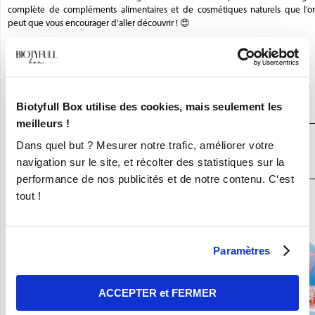
complète de compléments alimentaires et de cosmétiques naturels que l’o
peut que vous encourager d'aller découvrir ! 😍
La Biotyfull Team
Saviez-vous que
ENERGIE-TERRE
était partenaire de
BIOTYFULL Box,
la Box Beauté Bio N°1
?
Biotyfull Box utilise des cookies, mais seulement les
meilleurs !
JE DÉCOUVRE LA BOX BEAUTÉ BIO
Dans quel but ? Mesurer notre trafic, améliorer votre
N°1
navigation sur le site, et récolter des statistiques sur la
performance de nos publicités et de notre contenu. C‘est
tout !
En ce moment :
Craquez pour vos 8 Nouvelles Box pour 9,90€ seulement !
Paramètres
ACCEPTER et FERMER