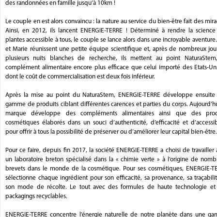
des randonnées en famille jusqu’à 10km !
Le couple en est alors convaincu : la nature au service du bien-être fait des mira
Ainsi, en 2012, ils lancent ENERGIE-TERRE ! Déterminé à rendre la science
plantes accessible à tous, le couple se lance alors dans une incroyable aventure.
et Marie réunissent une petite équipe scientifique et, après de nombreux jou
plusieurs nuits blanches de recherche, ils mettent au point NaturaStem
complément alimentaire encore plus efficace que celui importé des Etats-Uni
dont le coût de commercialisation est deux fois inférieur.
Après la mise au point du NaturaStem, ENERGIE-TERRE développe ensuite
gamme de produits ciblant différentes carences et parties du corps. Aujourd’hu
marque développe des compléments alimentaires ainsi que des prod
cosmétiques élaborés dans un souci d’authenticité, d’efficacité et d’accessib
pour offrir à tous la possibilité de préserver ou d’améliorer leur capital bien-être
Pour ce faire, depuis fin 2017, la société ENERGIE-TERRE a choisi de travailler
un laboratoire breton spécialisé dans la « chimie verte » à l’origine de nom
brevets dans le monde de la cosmétique. Pour ses cosmétiques, ENERGIE-T
sélectionne chaque ingrédient pour son efficacité, sa provenance, sa traçabili
son mode de récolte. Le tout avec des formules de haute technologie et
packagings recyclables.
ENERGIE-TERRE concentre l’énergie naturelle de notre planète dans une g