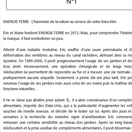
N°1
ENERGIE-TERRE : L’harmonie de la nature au service de votre bien-être
Éric et Marie fondent ENERGIE-TERRE en 2012. Mais, pour comprendre l’histoir
la marque, il faut rembobiner un peu.
Atteint d’une maladie évolutive, Eric souffre d’une usure prématurée et d
déformation des vertèbres au niveau du canal rachidien, abîmant ainsi sa mo
épinière. En 1999-2000, il perd progressivement l’usage de ses jambes et de
bras droit. Heureusement, une opération chirurgicale et de longs moi
rééducation lui permettent de reprendre au fur et à mesure une vie normale 
pratiquement aucune séquelle. Seulement, à peine dix ans plus tard, Eric pe
nouveau l'usage de ses jambes mais aussi celui de ses mains puis la maîtrise d
fonctions naturelles.
Il ne se laisse pas abattre pour autant 💪. Il a alors connaissance d’un compl
alimentaire, importé des Etats-Unis, qui a la particularité d'augmenter les cel
souches de moelle osseuse, et décide de le tester sur lui. Après des jours e
semaines à la recherche du moindre signe d’amélioration, Eric commen
retrouver une certaine sensibilité au niveau des jambes. Après un long trava
rééducation et la prise assidue de compléments alimentaires, il peut désormais 