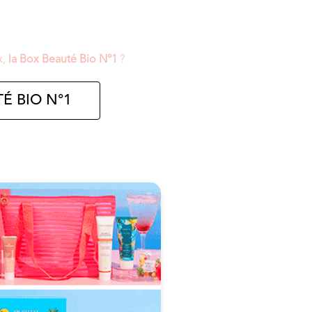
x,
la Box Beauté Bio N°1
?
É BIO N°1