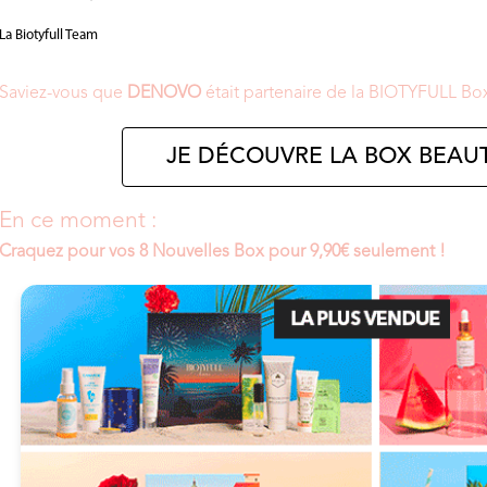
La Biotyfull Team
Saviez-vous que
DENOVO
était partenaire de la BIOTYFULL Bo
JE DÉCOUVRE LA BOX BEAUT
En ce moment :
Craquez pour vos 8 Nouvelles Box pour 9,90€ seulement !