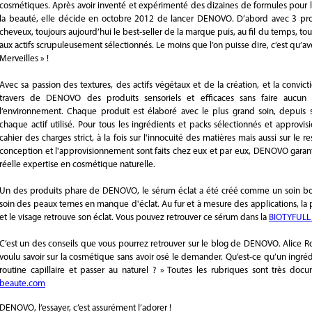
cosmétiques. Après avoir inventé et expérimenté des dizaines de formules pour 
la beauté, elle décide en octobre 2012 de lancer DENOVO. D’abord avec 3 pro
cheveux, toujours aujourd’hui le best-seller de la marque puis, au fil du temps, t
aux actifs scrupuleusement sélectionnés. Le moins que l’on puisse dire, c’est qu’
Merveilles » !
Avec sa passion des textures, des actifs végétaux et de la création, et la con
travers de DENOVO des produits sensoriels et efficaces sans faire aucun
l’environnement. Chaque produit est élaboré avec le plus grand soin, depuis s
chaque actif utilisé. Pour tous les ingrédients et packs sélectionnés et appro
cahier des charges strict, à la fois sur l'innocuité des matières mais aussi sur le
conception et l'approvisionnement sont faits chez eux et par eux, DENOVO garanti
réelle expertise en cosmétique naturelle.
Un des produits phare de DENOVO, le sérum éclat a été créé comme un soin boost
soin des peaux ternes en manque d'éclat. Au fur et à mesure des applications, la pe
et le visage retrouve son éclat. Vous pouvez retrouver ce sérum dans la
BIOTYFULL B
C’est un des conseils que vous pourrez retrouver sur le blog de DENOVO. Alice R
voulu savoir sur la cosmétique sans avoir osé le demander. Qu’est-ce qu’un ingré
routine capillaire et passer au naturel ? » Toutes les rubriques sont très doc
beaute.com
DENOVO, l’essayer, c’est assurément l’adorer !