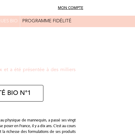
MON COMPTE
UES BIO
PROGRAMME FIDÉLITÉ
FAQ
CONSEILS BEAUTÉ
 et a été présentée à des milliers
É BIO N°1
, au physique de mannequin, a passé ses vingt
oser en France, il y a dix ans. C’est au cours
nt la richesse des formulations de ses produits