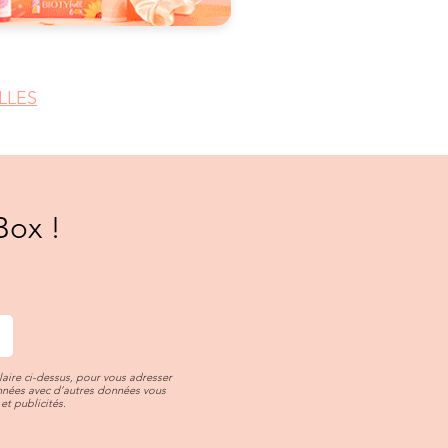
LLES
Box !
aire ci-dessus, pour vous adresser
onnées avec d’autres données vous
et publicités.