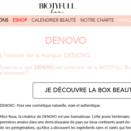
ONS
ESHOP
CALENDRIER BEAUTÉ
NOTRE CHARTE
MARQ
DENOVO
L'histoire de la marque DENOVO
Savez-vous que
DENOVO
est partenaire de la BIOTYFULL Box
d'abonnées ?
JE DÉCOUVRE LA BOX BEAUT
DENOVO : Pour une cosmétique naturelle, vraie et authentique.
Alice Roux, la créatrice de DENOVO est une baroudeuse. Cette jeune trentenaire
premières années dans une demi-douzaine de pays sur deux continents avant de se p
de ses pérégrinations, qu’Alice a découvert les ingrédients rares et variés qui fo