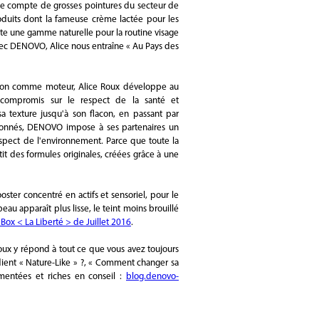
le compte de grosses pointures du secteur de
duits dont la fameuse crème lactée pour les
oute une gamme naturelle pour la routine visage
avec DENOVO, Alice nous entraîne « Au Pays des
viction comme moteur, Alice Roux développe au
 compromis sur le respect de la santé et
a texture jusqu'à son flacon, en passant par
visionnés, DENOVO impose à ses partenaires un
 respect de l'environnement. Parce que toute la
t des formules originales, créées grâce à une
er concentré en actifs et sensoriel, pour le
au apparaît plus lisse, le teint moins brouillé
ox < La Liberté > de Juillet 2016
.
oux y répond à tout ce que vous avez toujours
dient « Nature-Like » ?, « Comment changer sa
umentées et riches en conseil :
blog.denovo-