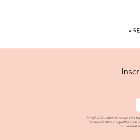
« R
Insc
Biotyfull Box met en œuvre des tr
les newsletters auxquelles vous 
concernant à 