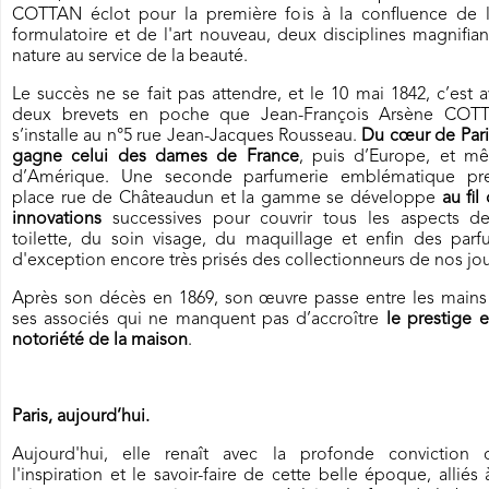
COTTAN éclot pour la première fois à la confluence de l'
formulatoire et de l'art nouveau, deux disciplines magnifian
nature au service de la beauté.
Le succès ne se fait pas attendre, et le 10 mai 1842, c’est 
deux brevets en poche que Jean-François Arsène COT
s’installe au n°5 rue Jean-Jacques Rousseau.
Du cœur de Paris
gagne celui des dames de France
, puis d’Europe, et m
d’Amérique. Une seconde parfumerie emblématique pr
place rue de Châteaudun et la gamme se développe
au fil
innovations
successives pour couvrir tous les aspects de
toilette, du soin visage, du maquillage et enfin des parf
d'exception encore très prisés des collectionneurs de nos jou
Après son décès en 1869, son œuvre passe entre les mains
ses associés qui ne manquent pas d’accroître
le prestige e
notoriété de la maison
.
Paris, aujourd’hui.
Aujourd'hui, elle renaît avec la profonde conviction 
l'inspiration et le savoir-faire de cette belle époque, alliés 