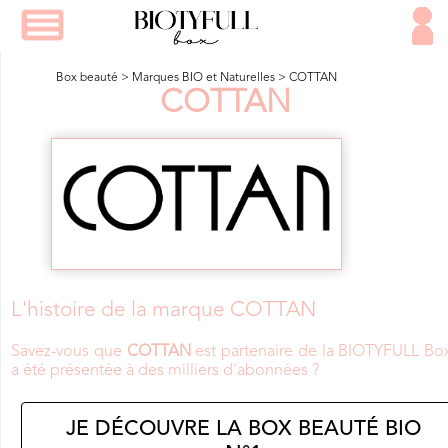
Box beauté
>
Marques BIO et Naturelles
>
COTTAN
COTTAN
L'histoire de la marque COTTAN
Savez-vous que
COTTAN
est partenaire de la BIOTYFULL Bo
a été présentée à des milliers d'abonnées ?
JE DÉCOUVRE LA BOX BEAUTÉ BIO