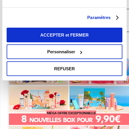
la Box Beauté Bio N°1
?
JE DÉCOUVRE LA BOX BEAUTÉ BIO
Paramètres
N°1
ACCEPTER et FERMER
En ce moment :
Craquez pour vos 8 Nouvelles Box pour 9,90€ seulement !
Personnaliser
REFUSER