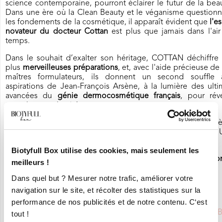
science contemporaine, pourront éclairer le futur de la bea
Dans une ère où la Clean Beauty et le véganisme questionn
les fondements de la cosmétique, il apparaît évident que
l'es
novateur du docteur Cottan
est plus que jamais dans l'ai
temps.
Dans le souhait d’exalter son héritage, COTTAN déchiffre 
plus
merveilleuses préparations
, et, avec l'aide précieuse de
maîtres formulateurs, ils donnent un second souffle 
aspirations de Jean-François Arsène, à la lumière des ult
avancées du
génie dermocosmétique français
, pour rév
toute leur modernité.
La première collection de la Maison COTTAN, intitulée Ars
s’inspire des plus grands succès de la société hygiénique.
audacieuse réécriture des recettes originelles !
Biotyfull Box utilise des cookies, mais seulement les
COTTAN développe un nouvel art formulatoire entre traditio
meilleurs !
innovation.
Dans quel but ? Mesurer notre trafic, améliorer votre
navigation sur le site, et récolter des statistiques sur la
performance de nos publicités et de notre contenu. C‘est
Saviez-vous que
COTTAN
était partenaire de la BIOTYFULL 
tout !