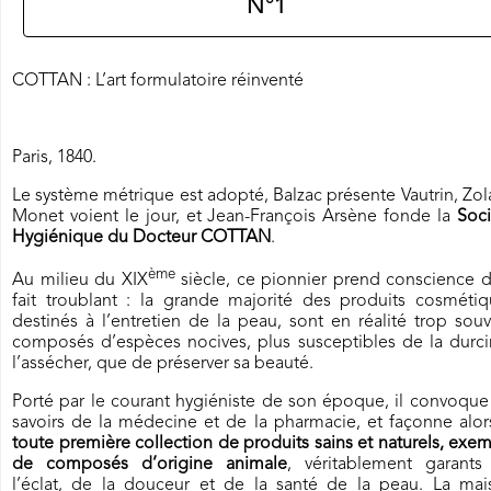
N°1
COTTAN : L’art formulatoire réinventé
Paris, 1840.
Le système métrique est adopté, Balzac présente Vautrin, Zol
Monet voient le jour, et Jean-François Arsène fonde la
Soci
Hygiénique du Docteur COTTAN
.
ème
Au milieu du XIX
siècle, ce pionnier prend conscience 
fait troublant : la grande majorité des produits cosmétiq
destinés à l’entretien de la peau, sont en réalité trop sou
composés d’espèces nocives, plus susceptibles de la durci
l’assécher, que de préserver sa beauté.
Porté par le courant hygiéniste de son époque, il convoque
savoirs de la médecine et de la pharmacie, et façonne alo
toute première collection de produits sains et naturels, exe
de composés d’origine animale
, véritablement garants
l’éclat, de la douceur et de la santé de la peau. La mai