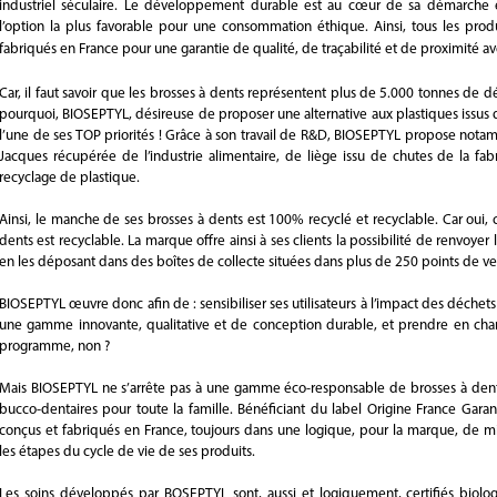
industriel séculaire. Le développement durable est au cœur de sa démarche e
l’option la plus favorable pour une consommation éthique. Ainsi, tous les pro
fabriqués en France pour une garantie de qualité, de traçabilité et de proximité ave
Car, il faut savoir que les brosses à dents représentent plus de 5.000 tonnes de d
pourquoi, BIOSEPTYL, désireuse de proposer une alternative aux plastiques issus du
l’une de ses TOP priorités ! Grâce à son travail de R&D, BIOSEPTYL propose nota
Jacques récupérée de l’industrie alimentaire, de liège issu de chutes de la fa
recyclage de plastique.
Ainsi, le manche de ses brosses à dents est 100% recyclé et recyclable. Car oui
dents est recyclable. La marque offre ainsi à ses clients la possibilité de renvoyer
en les déposant dans des boîtes de collecte situées dans plus de 250 points de ven
BIOSEPTYL œuvre donc afin de : sensibiliser ses utilisateurs à l’impact des déchets
une gamme innovante, qualitative et de conception durable, et prendre en char
programme, non ?
Mais BIOSEPTYL ne s’arrête pas à une gamme éco-responsable de brosses à dents
bucco-dentaires pour toute la famille. Bénéficiant du label Origine France Gara
conçus et fabriqués en France, toujours dans une logique, pour la marque, de m
les étapes du cycle de vie de ses produits.
Les soins développés par BOSEPTYL sont, aussi et logiquement, certifiés biol