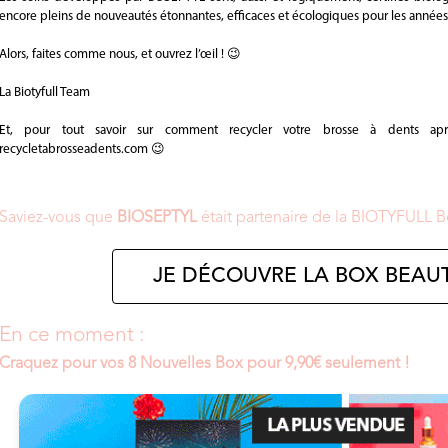
encore pleins de nouveautés étonnantes, efficaces et écologiques pour les années 
Alors, faites comme nous, et ouvrez l’œil ! 😉
La Biotyfull Team
Et, pour tout savoir sur comment recycler votre brosse à dents après
recycletabrosseadents.com 😉
Saviez-vous que
BIOSEPTYL
était partenaire de la BIOTYFULL 
JE DÉCOUVRE LA BOX BEAUT
En ce moment :
Craquez pour vos 8 Nouvelles Box pour 9,90€ seulement !