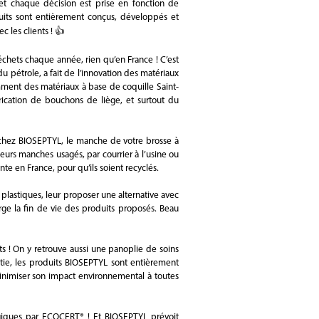
t chaque décision est prise en fonction de
duits sont entièrement conçus, développés et
c les clients ! 👍
échets chaque année, rien qu’en France ! C’est
 pétrole, a fait de l’innovation des matériaux
mment des matériaux à base de coquille Saint-
brication de bouchons de liège, et surtout du
, chez BIOSEPTYL, le manche de votre brosse à
 leurs manches usagés, par courrier à l’usine ou
te en France, pour qu’ils soient recyclés.
 plastiques, leur proposer une alternative avec
ge la fin de vie des produits proposés. Beau
 ! On y retrouve aussi une panoplie de soins
ntie, les produits BIOSEPTYL sont entièrement
inimiser son impact environnemental à toutes
ogiques par ECOCERT® ! Et BIOSEPTYL prévoit