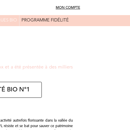
MON COMPTE
UES BIO
PROGRAMME FIDÉLITÉ
FAQ
CONSEILS BEAUTÉ
 et a été présentée à des milliers
É BIO N°1
tivité autrefois florissante dans la vallée du
YL résiste et se bat pour sauver ce patrimoine