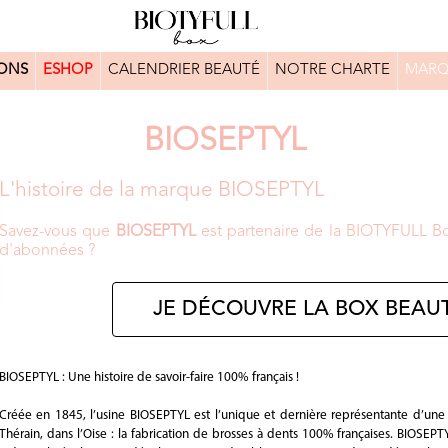
ONS
ESHOP
CALENDRIER BEAUTÉ
NOTRE CHARTE
MARQ
BIOSEPTYL
L'histoire de la marque BIOSEPTYL
Savez-vous que
BIOSEPTYL
est partenaire de la BIOTYFULL Box
d'abonnées ?
JE DÉCOUVRE LA BOX BEAUT
BIOSEPTYL : Une histoire de savoir-faire 100% français !
Créée en 1845, l’usine BIOSEPTYL est l’unique et dernière représentante d’une ac
Thérain, dans l’Oise : la fabrication de brosses à dents 100% françaises. BIOSEPT