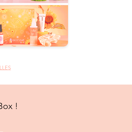
LLES
Box !