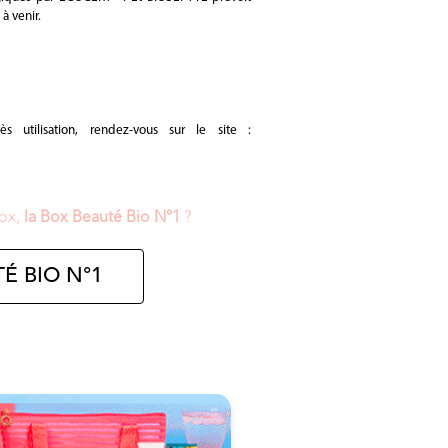
à venir.
 utilisation, rendez-vous sur le site :
Box,
la Box Beauté Bio N°1
?
É BIO N°1