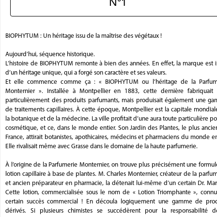
N°1
BIOPHYTUM : Un héritage issu de la maîtrise des végétaux !
Aujourd’hui, séquence historique.
L’histoire de BIOPHYTUM remonte à bien des années. En effet, la marque est i
d’un héritage unique, qui a forgé son caractère et ses valeurs.
Et elle commence comme ça : « BIOPHYTUM ou l’héritage de la Parfum
Monternier ». Installée à Montpellier en 1883, cette dernière fabriquait 
particulièrement des produits parfumants, mais produisait également une g
de traitements capillaires. À cette époque, Montpellier est la capitale mondia
la botanique et de la médecine. La ville profitait d’une aura toute particulière po
cosmétique, et ce, dans le monde entier. Son Jardin des Plantes, le plus anci
France, attirait botanistes, apothicaires, médecins et pharmaciens du monde en
Elle rivalisait même avec Grasse dans le domaine de la haute parfumerie.
À l’origine de la Parfumerie Monternier, on trouve plus précisément une formu
lotion capillaire à base de plantes. M. Charles Monternier, créateur de la parfu
et ancien préparateur en pharmacie, la détenait lui-même d’un certain Dr. Mar
Cette lotion, commercialisée sous le nom de « Lotion Triomphante », connu
certain succès commercial ! En découla logiquement une gamme de prod
dérivés. Si plusieurs chimistes se succédèrent pour la responsabilité d