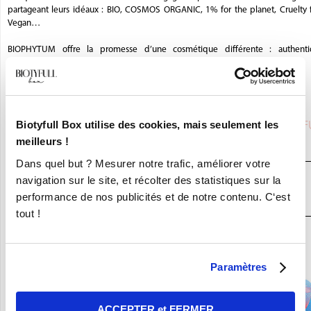
partageant leurs idéaux : BIO, COSMOS ORGANIC, 1% for the planet, Cruelty f
Vegan…
BIOPHYTUM offre la promesse d’une cosmétique différente : authenti
consciente et éveillée ! 💛
La Biotyfull Team
Biotyfull Box utilise des cookies, mais seulement les
Saviez-vous que
BIOPHYTUM
était partenaire de la BIOTYF
Box,
la Box Beauté Bio N°1
?
meilleurs !
Dans quel but ? Mesurer notre trafic, améliorer votre
JE DÉCOUVRE LA BOX BEAUTÉ BIO
navigation sur le site, et récolter des statistiques sur la
N°1
performance de nos publicités et de notre contenu. C‘est
tout !
En ce moment :
Craquez pour vos 8 Nouvelles Box pour 9,90€ seulement !
Paramètres
ACCEPTER et FERMER