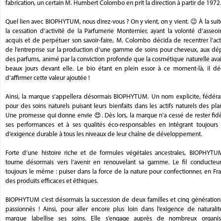
fabrication, un certain M. Humbert Colombo en prit la direction à partir de 1972
Quel lien avec BIOPHYTUM, nous direz-vous ? On y vient, on y vient. 😉 À la sui
la cessation d’activité de la Parfumerie Monternier, ayant la volonté d’asseoi
acquis et de perpétuer son savoir-faire, M. Colombo décida de recentrer l’act
de l’entreprise sur la production d’une gamme de soins pour cheveux, aux dé
des parfums, animé par la conviction profonde que la cosmétique naturelle ava
beaux jours devant elle. Le bio étant en plein essor à ce moment-là, il dé
d’affirmer cette valeur ajoutée !
Ainsi, la marque s’appellera désormais BIOPHYTUM. Un nom explicite, fédérat
pour des soins naturels puisant leurs bienfaits dans les actifs naturels des pla
Une promesse qui donne envie 😍. Dès lors, la marque n’a cessé de rester fid
ses performances et à ses qualités éco-responsables en intégrant toujours 
d’exigence durable à tous les niveaux de leur chaîne de développement.
Forte d’une histoire riche et de formules végétales ancestrales, BIOPHYTU
tourne désormais vers l’avenir en renouvelant sa gamme. Le fil conducteur
toujours le même : puiser dans la force de la nature pour confectionner, en Fr
des produits efficaces et éthiques.
BIOPHYTUM c’est désormais la succession de deux familles et cinq génération
passionnés ! Ainsi, pour aller encore plus loin dans l’exigence de naturalit
marque labellise ses soins. Elle s’engage auprès de nombreux organi