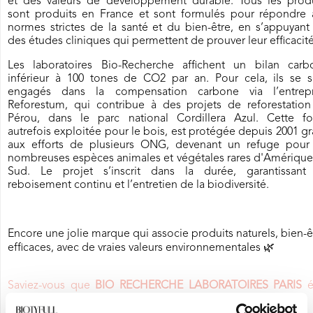
et des valeurs de développement durable. Tous les produ
sont produits en France et sont formulés pour répondre 
normes strictes de la santé et du bien-être, en s’appuyant
des études cliniques qui permettent de prouver leur efficacité
Les laboratoires Bio-Recherche affichent un bilan carb
inférieur à 100 tones de CO2 par an. Pour cela, ils se s
engagés dans la compensation carbone via l’entrepr
Reforestum, qui contribue à des projets de reforestation
Pérou, dans le parc national Cordillera Azul. Cette for
autrefois exploitée pour le bois, est protégée depuis 2001 g
aux efforts de plusieurs ONG, devenant un refuge pour
nombreuses espèces animales et végétales rares d'Amérique
Sud. Le projet s’inscrit dans la durée, garantissant
reboisement continu et l’entretien de la biodiversité.
Encore une jolie marque qui associe produits naturels, bien-ê
efficaces, avec de vraies valeurs environnementales
🌿
Saviez-vous que
BIO RECHERCHE LABORATOIRES PARIS
ét
partenaire de la BIOTYFULL Box,
la Box Beauté Bio N°1
?