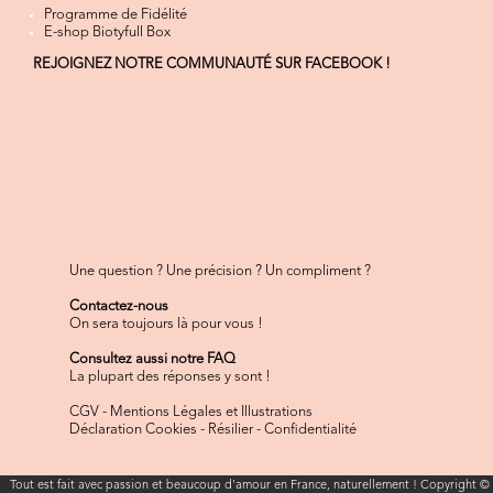
Programme de Fidélité
E-shop Biotyfull Box
REJOIGNEZ NOTRE COMMUNAUTÉ SUR FACEBOOK !
Une question ? Une précision ? Un compliment ?
Contactez-nous
On sera toujours là pour vous !
Consultez aussi notre FAQ
La plupart des réponses y sont !
CGV
-
Mentions Légales et Illustrations
Déclaration Cookies
-
Résilier
-
Confidentialité
Tout est fait avec passion et beaucoup d'amour en France, naturellement ! Copyright ©