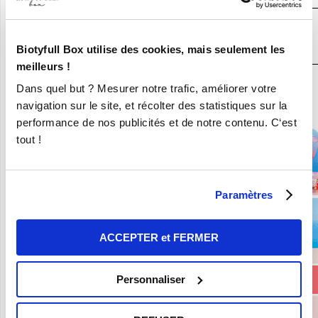
JE DÉCOUVRE LA BOX BEAUTÉ BIO
N°1
Biotyfull Box utilise des cookies, mais seulement les
meilleurs !
En ce moment :
Dans quel but ? Mesurer notre trafic, améliorer votre
navigation sur le site, et récolter des statistiques sur la
Craquez pour vos 8 Nouvelles Box pour 9,90€ seulement !
performance de nos publicités et de notre contenu. C‘est
tout !
Paramètres
ACCEPTER et FERMER
Personnaliser