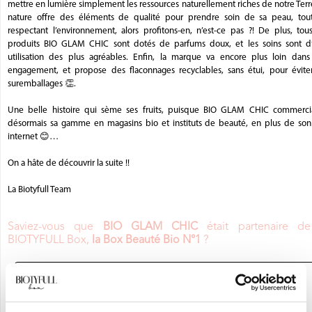
mettre en lumière simplement les ressources naturellement riches de notre Terr
nature offre des éléments de qualité pour prendre soin de sa peau, tou
respectant l’environnement, alors profitons-en, n’est-ce pas ?! De plus, tou
produits BIO GLAM CHIC sont dotés de parfums doux, et les soins sont d
utilisation des plus agréables. Enfin, la marque va encore plus loin dans
engagement, et propose des flaconnages recyclables, sans étui, pour éviter
suremballages 👏.
Une belle histoire qui sème ses fruits, puisque BIO GLAM CHIC commercia
désormais sa gamme en magasins bio et instituts de beauté, en plus de son 
internet 😊…
On a hâte de découvrir la suite !!
La Biotyfull Team
Saviez-vous que
BIO GLAM CHIC
était partenaire de
BIOTYFULL Box,
la Box Beauté Bio N°1
?
JE DÉCOUVRE LA BOX BEAUTÉ BIO
N°1