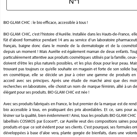
N°1
BIO GLAM CHIC : le bio efficace, accessible à tous !
BIO GLAM CHIC, c’est l’histoire d’Aurélie. Installée dans les Hauts-de-France, ell
fût d’abord formatrice pendant 14 ans au service d’un laboratoire pharmaceut
français, baigne donc dans le monde de la dermatologie et de la cosmétol
depuis un moment ! Mais Aurélie est également maman de deux enfants. Touj
particulièrement attentive aux produits cosmétiques utilisés par la famille, ceux-
doivent d’être les plus naturels possibles, et les plus doux pour leur peau. Mai
trouvant pas toujours ce qu’elle souhaite en magasin et forte de son solide b
en cosmétique, elle se décide un jour à créer une gamme de produits en 
accord avec ses principes. Après une étude de marché ainsi que des moi
recherches en laboratoire, elle choisit un nom de marque féminin, allié à un d
élégant pour ses produits. BIO GLAM CHIC est née !
Avec ses produits fabriqués en France, le but premier de la marque est de rend
bio accessible à tous, en pratiquant des prix abordables. Et ce, sans pour a
lésiner sur la qualité, bien évidemment ! Ainsi, tous les produits BIO GLAM CHIC
labellisés COSMOS par Ecocert®, car Aurélie veut des compositions saines pou
produits et que ce soit évident pour ses clients. C’est pourquoi, ses formules on
développées à base d’aloe vera, plante gorgée de bienfaits, dans une volont