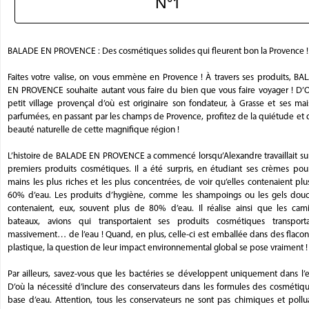
N°1
BALADE EN PROVENCE : Des cosmétiques solides qui fleurent bon la Provence !
Faites votre valise, on vous emmène en Provence ! À travers ses produits, BA
EN PROVENCE souhaite autant vous faire du bien que vous faire voyager ! D’O
petit village provençal d’où est originaire son fondateur, à Grasse et ses ma
parfumées, en passant par les champs de Provence, profitez de la quiétude et 
beauté naturelle de cette magnifique région !
L’histoire de BALADE EN PROVENCE a commencé lorsqu’Alexandre travaillait sur
premiers produits cosmétiques. Il a été surpris, en étudiant ses crèmes pour
mains les plus riches et les plus concentrées, de voir qu’elles contenaient pl
60% d’eau. Les produits d’hygiène, comme les shampoings ou les gels douc
contenaient, eux, souvent plus de 80% d’eau. Il réalise ainsi que les cami
bateaux, avions qui transportaient ses produits cosmétiques transporta
massivement… de l’eau ! Quand, en plus, celle-ci est emballée dans des flaco
plastique, la question de leur impact environnemental global se pose vraiment 
Par ailleurs, savez-vous que les bactéries se développent uniquement dans l’
D’où la nécessité d’inclure des conservateurs dans les formules des cosmétiq
base d’eau. Attention, tous les conservateurs ne sont pas chimiques et pollu