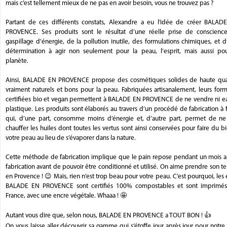
mais c’est tellement mieux de ne pas en avoir besoin, vous ne trouvez pas ?
Partant de ces différents constats, Alexandre a eu l’idée de créer BALAD
PROVENCE. Ses produits sont le résultat d’une réelle prise de conscienc
gaspillage d'énergie, de la pollution inutile, des formulations chimiques, et 
détermination à agir non seulement pour la peau, l'esprit, mais aussi pou
planète.
Ainsi, BALADE EN PROVENCE propose des cosmétiques solides de haute qual
vraiment naturels et bons pour la peau. Fabriquées artisanalement, leurs for
certifiées bio et vegan permettent à BALADE EN PROVENCE de ne vendre ni ea
plastique. Les produits sont élaborés au travers d’un procédé de fabrication à 
qui, d’une part, consomme moins d’énergie et, d’autre part, permet de ne
chauffer les huiles dont toutes les vertus sont ainsi conservées pour faire du b
votre peau au lieu de s’évaporer dans la nature.
Cette méthode de fabrication implique que le pain repose pendant un mois a
fabrication avant de pouvoir être conditionné et utilisé. On aime prendre son 
en Provence ! 😉 Mais, rien n’est trop beau pour votre peau. C’est pourquoi, les 
BALADE EN PROVENCE sont certifiés 100% compostables et sont imprimés
France, avec une encre végétale. Whaaa ! 🤩
Autant vous dire que, selon nous, BALADE EN PROVENCE a TOUT BON ! 👍
On vous laisse aller découvrir sa gamme qui s’étoffe jour après jour pour notre