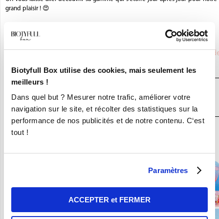
grand plaisir !
😍
La Biotyfull Team
Saviez-vous que
BALADE EN PROVENCE
était partenaire d
BIOTYFULL Box,
la Box Beauté Bio N°1
?
Biotyfull Box utilise des cookies, mais seulement les
meilleurs !
JE DÉCOUVRE LA BOX BEAUTÉ BIO
Dans quel but ? Mesurer notre trafic, améliorer votre
N°1
navigation sur le site, et récolter des statistiques sur la
performance de nos publicités et de notre contenu. C‘est
En ce moment :
tout !
Craquez pour vos 8 Nouvelles Box pour 9,90€ seulement !
Paramètres
ACCEPTER et FERMER