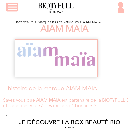
Box beauté
>
Marques BIO et Naturelles
>
AIAM MAIA
AIAM MAIA
L'histoire de la marque AIAM MAIA
Savez-vous que
AIAM MAIA
est partenaire de la BIOTYFULL
et a été présentée à des milliers d'abonnées ?
JE DÉCOUVRE LA BOX BEAUTÉ BIO