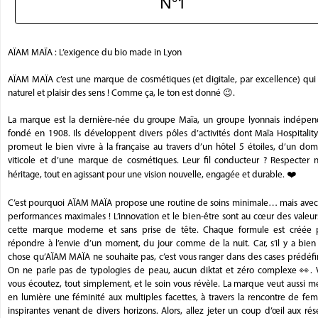
N°1
AÏAM MAÏA : L’exigence du bio made in Lyon
AÏAM MAÏA c’est une marque de cosmétiques (et digitale, par excellence) qui 
naturel et plaisir des sens ! Comme ça, le ton est donné 😉.
La marque est la dernière-née du groupe Maïa, un groupe lyonnais indépen
fondé en 1908. Ils développent divers pôles d’activités dont Maïa Hospitalit
promeut le bien vivre à la française au travers d’un hôtel 5 étoiles, d’un do
viticole et d’une marque de cosmétiques. Leur fil conducteur ? Respecter n
héritage, tout en agissant pour une vision nouvelle, engagée et durable. ❤️
C’est pourquoi AÏAM MAÏA propose une routine de soins minimale… mais avec
performances maximales ! L’innovation et le bien-être sont au cœur des valeu
cette marque moderne et sans prise de tête. Chaque formule est créée 
répondre à l’envie d’un moment, du jour comme de la nuit. Car, s’il y a bien
chose qu’AÏAM MAÏA ne souhaite pas, c’est vous ranger dans des cases prédéfi
On ne parle pas de typologies de peau, aucun diktat et zéro complexe 👀. 
vous écoutez, tout simplement, et le soin vous révèle. La marque veut aussi m
en lumière une féminité aux multiples facettes, à travers la rencontre de fe
inspirantes venant de divers horizons. Alors, allez jeter un coup d’œil aux ré