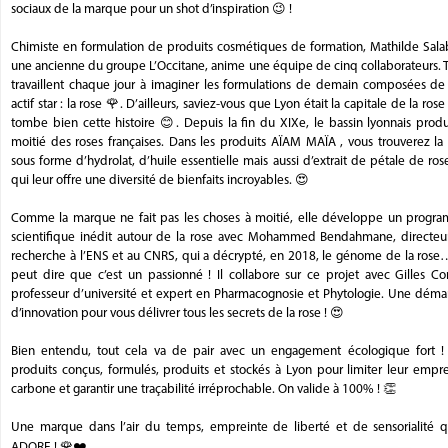
sociaux de la marque pour un shot d’inspiration 😉 !
Chimiste en formulation de produits cosmétiques de formation, Mathilde Salab
une ancienne du groupe L’Occitane, anime une équipe de cinq collaborateurs. 
travaillent chaque jour à imaginer les formulations de demain composées de 
actif star : la rose 🌹. D’ailleurs, saviez-vous que Lyon était la capitale de la rose
tombe bien cette histoire 😊. Depuis la fin du XIXe, le bassin lyonnais produ
moitié des roses françaises. Dans les produits AÏAM MAÏA , vous trouverez la
sous forme d’hydrolat, d’huile essentielle mais aussi d’extrait de pétale de ros
qui leur offre une diversité de bienfaits incroyables. 😍
Comme la marque ne fait pas les choses à moitié, elle développe un progr
scientifique inédit autour de la rose avec Mohammed Bendahmane, directeu
recherche à l’ENS et au CNRS, qui a décrypté, en 2018, le génome de la rose
peut dire que c’est un passionné ! Il collabore sur ce projet avec Gilles Co
professeur d’université et expert en Pharmacognosie et Phytologie. Une déma
d’innovation pour vous délivrer tous les secrets de la rose ! 😍
Bien entendu, tout cela va de pair avec un engagement écologique fort !
produits conçus, formulés, produits et stockés à Lyon pour limiter leur empr
carbone et garantir une traçabilité irréprochable. On valide à 100% ! 👏
Une marque dans l’air du temps, empreinte de liberté et de sensorialité q
ADORE ! 🌹❤️