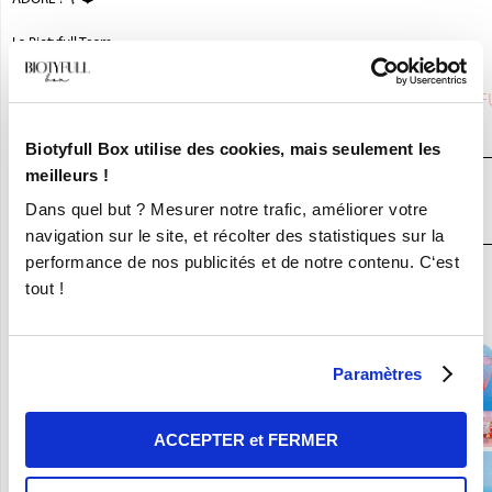
La Biotyfull Team
Saviez-vous que
AIAM MAIA
était partenaire de la BIOTYF
Box,
la Box Beauté Bio N°1
?
Biotyfull Box utilise des cookies, mais seulement les
meilleurs !
JE DÉCOUVRE LA BOX BEAUTÉ BIO
Dans quel but ? Mesurer notre trafic, améliorer votre
N°1
navigation sur le site, et récolter des statistiques sur la
performance de nos publicités et de notre contenu. C‘est
En ce moment :
tout !
Craquez pour vos 8 Nouvelles Box pour 9,90€ seulement !
Paramètres
ACCEPTER et FERMER