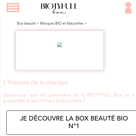
Box beauté
>
Marques BIO et Naturelles
>
L'histoire de la marque
Savez-vous que
est partenaire de la BIOTYFULL Box et a 
présentée à des milliers d'abonnées ?
JE DÉCOUVRE LA BOX BEAUTÉ BIO
N°1