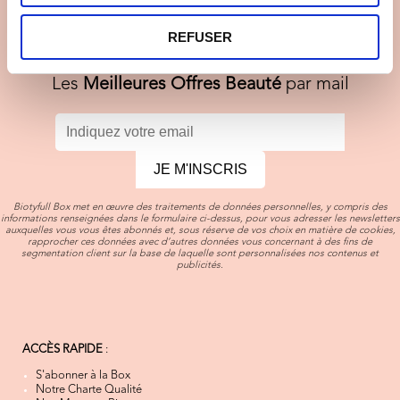
Newsletter
Inscrivez-vous à la
Biotyfull Box !
REFUSER
Les
Meilleures Offres Beauté
par mail
JE M'INSCRIS
Biotyfull Box met en œuvre des traitements de données personnelles, y compris des
informations renseignées dans le formulaire ci-dessus, pour vous adresser les newsletters
auxquelles vous vous êtes abonnés et, sous réserve de vos choix en matière de cookies,
rapprocher ces données avec d’autres données vous concernant à des fins de
segmentation client sur la base de laquelle sont personnalisées nos contenus et
publicités.
ACCÈS RAPIDE
:
S'abonner à la Box
Notre Charte Qualité